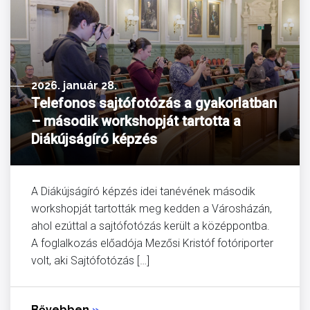
2026. január 28.
Telefonos sajtófotózás a gyakorlatban
– második workshopját tartotta a
Diákújságíró képzés
A Diákújságíró képzés idei tanévének második
workshopját tartották meg kedden a Városházán,
ahol ezúttal a sajtófotózás került a középpontba.
A foglalkozás előadója Mezősi Kristóf fotóriporter
volt, aki Sajtófotózás […]
Bővebben
»