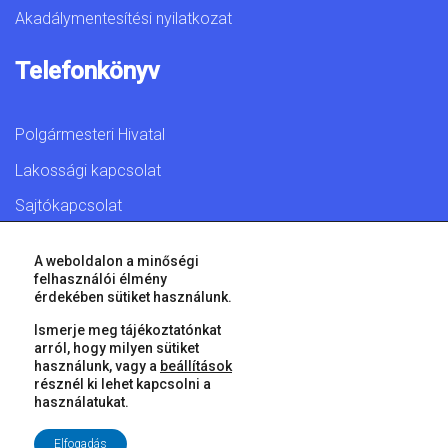
Akadálymentesítési nyilatkozat
Telefonkönyv
Polgármesteri Hivatal
Lakossági kapcsolat
Sajtókapcsolat
A weboldalon a minőségi
felhasználói élmény
érdekében sütiket használunk.
© 2026 Győr Megyei Jogú Város • Minden jog fenntartva!
Ismerje meg tájékoztatónkat
arról, hogy milyen sütiket
használunk, vagy a
beállítások
résznél ki lehet kapcsolni a
használatukat.
Elfogadás