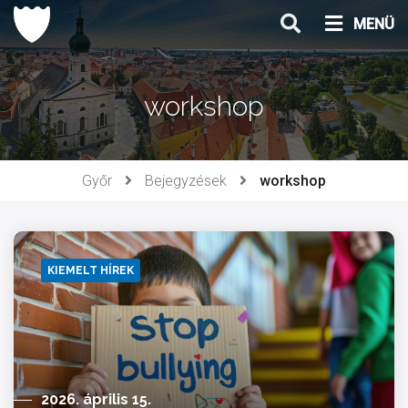
Ugrás
MENÜ
a
tartalomhoz
workshop
Győr
Bejegyzések
workshop
KIEMELT HÍREK
2026. április 15.