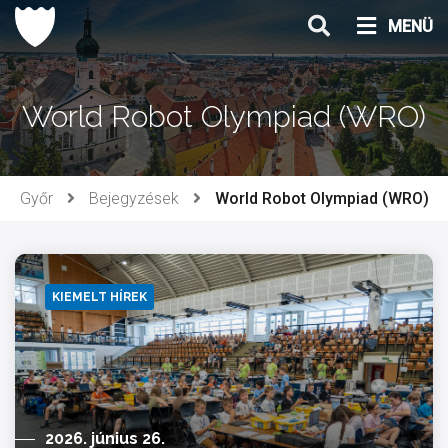
Ugrás
MENÜ
a
tartalomhoz
World Robot Olympiad (WRO)
Győr
Bejegyzések
World Robot Olympiad (WRO)
KIEMELT HÍREK
2026. június 26.