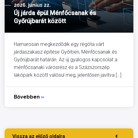
2026. június 22.
Új járda épül Ménfőcsanak és
Győrújbarát között
Hamarosan megkezdődik egy régóta várt
járdaszakasz építése Győrben, Ménfőcsanak és
Győrújbarát határán. Az új gyalogos kapcsolat a
ménfőcsanaki városrész és a Százszorszép
lakópark között valósul meg, jelentősen javítva […]
Bővebben
»
Vissza az előző oldalra