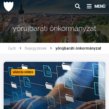
Ugrás
MENÜ
a
tartalomhoz
yőrújbaráti önkormányzat
Győr
Bejegyzések
yőrújbaráti önkormányzat
VÁROSI HÍREK