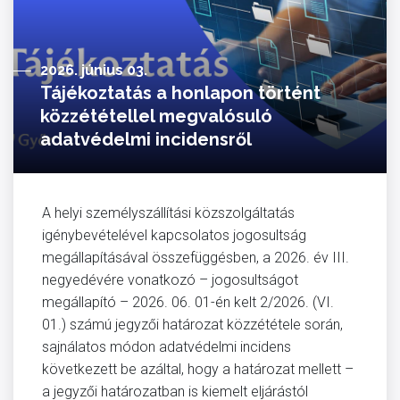
2026. június 03.
Tájékoztatás a honlapon történt
közzététellel megvalósuló
adatvédelmi incidensről
A helyi személyszállítási közszolgáltatás
igénybevételével kapcsolatos jogosultság
megállapításával összefüggésben, a 2026. év III.
negyedévére vonatkozó – jogosultságot
megállapító – 2026. 06. 01-én kelt 2/2026. (VI.
01.) számú jegyzői határozat közzététele során,
sajnálatos módon adatvédelmi incidens
következett be azáltal, hogy a határozat mellett –
a jegyzői határozatban is kiemelt eljárástól