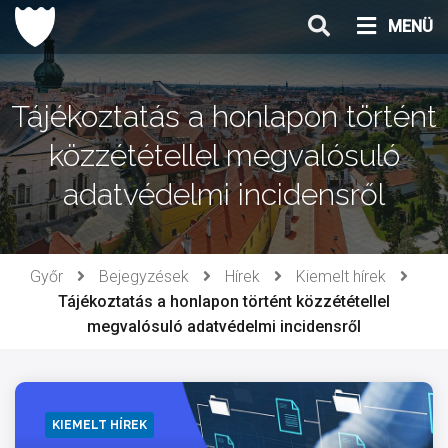
Ugrás
MENÜ
a
tartalomhoz
Tájékoztatás a honlapon történt
közzététellel megvalósuló
adatvédelmi incidensről
Győr
Bejegyzések
Hírek
Kiemelt hírek
Tájékoztatás a honlapon történt közzététellel
megvalósuló adatvédelmi incidensről
KIEMELT HÍREK