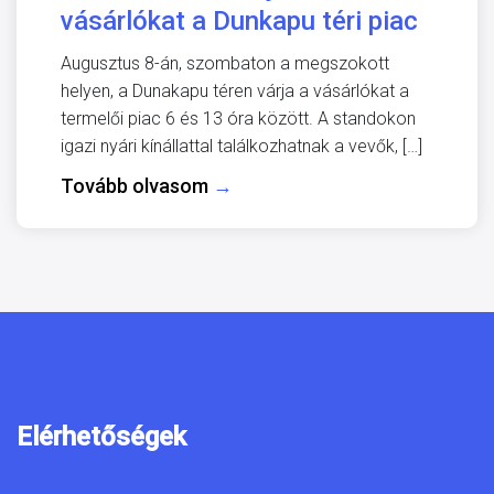
vásárlókat a Dunkapu téri piac
Augusztus 8-án, szombaton a megszokott
helyen, a Dunakapu téren várja a vásárlókat a
termelői piac 6 és 13 óra között. A standokon
igazi nyári kínállattal találkozhatnak a vevők, […]
Tovább olvasom
→
Elérhetőségek