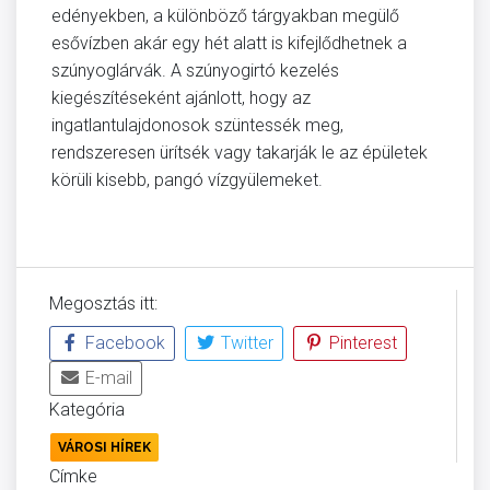
edényekben, a különböző tárgyakban megülő
esővízben akár egy hét alatt is kifejlődhetnek a
szúnyoglárvák. A szúnyogirtó kezelés
kiegészítéseként ajánlott, hogy az
ingatlantulajdonosok szüntessék meg,
rendszeresen ürítsék vagy takarják le az épületek
körüli kisebb, pangó vízgyülemeket.
Megosztás itt:
Facebook
Twitter
Pinterest
E-mail
Kategória
VÁROSI HÍREK
Címke