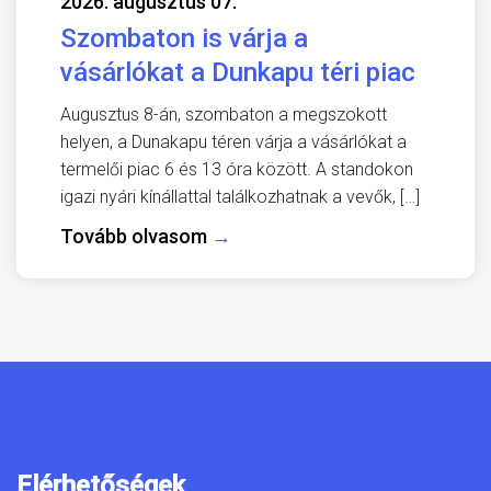
2026. augusztus 07.
Szombaton is várja a
vásárlókat a Dunkapu téri piac
Augusztus 8-án, szombaton a megszokott
helyen, a Dunakapu téren várja a vásárlókat a
termelői piac 6 és 13 óra között. A standokon
igazi nyári kínállattal találkozhatnak a vevők, […]
Tovább olvasom
→
Elérhetőségek