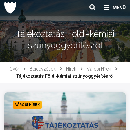
Ugrás
MENÜ
a
tartalomhoz
Tájékoztatás Földi-kémiai
szúnyoggyérítésről
Győr
Bejegyzések
Hírek
Városi Hírek
Tájékoztatás Földi-kémiai szúnyoggyérítésről
VÁROSI HÍREK