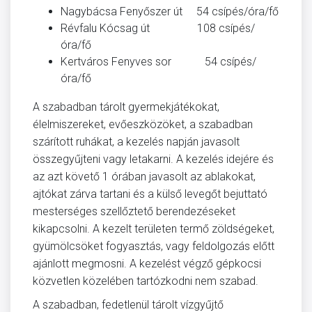
Nagybácsa Fenyőszer út 54 csípés/óra/fő
Révfalu Kócsag út 108 csípés/
óra/fő
Kertváros Fenyves sor 54 csípés/
óra/fő
A szabadban tárolt gyermekjátékokat,
élelmiszereket, evőeszközöket, a szabadban
szárított ruhákat, a kezelés napján javasolt
összegyűjteni vagy letakarni. A kezelés idejére és
az azt követő 1 órában javasolt az ablakokat,
ajtókat zárva tartani és a külső levegőt bejuttató
mesterséges szellőztető berendezéseket
kikapcsolni. A kezelt területen termő zöldségeket,
gyümölcsöket fogyasztás, vagy feldolgozás előtt
ajánlott megmosni. A kezelést végző gépkocsi
közvetlen közelében tartózkodni nem szabad.
A szabadban, fedetlenül tárolt vízgyűjtő