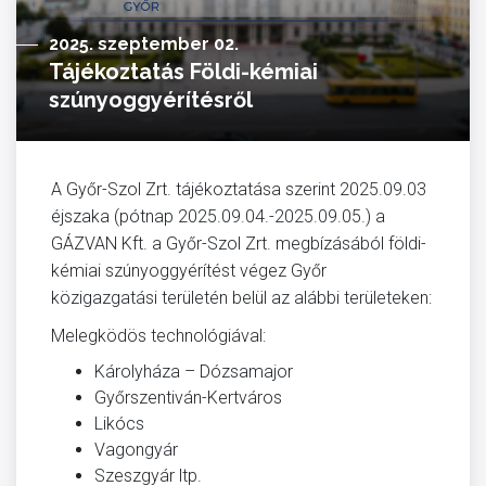
2025. szeptember 02.
Tájékoztatás Földi-kémiai
szúnyoggyérítésről
A Győr-Szol Zrt. tájékoztatása szerint 2025.09.03
éjszaka (pótnap 2025.09.04.-2025.09.05.) a
GÁZVAN Kft. a Győr-Szol Zrt. megbízásából földi-
kémiai szúnyoggyérítést végez Győr
közigazgatási területén belül az alábbi területeken:
Melegködös technológiával:
Károlyháza – Dózsamajor
Győrszentiván-Kertváros
Likócs
Vagongyár
Szeszgyár ltp.