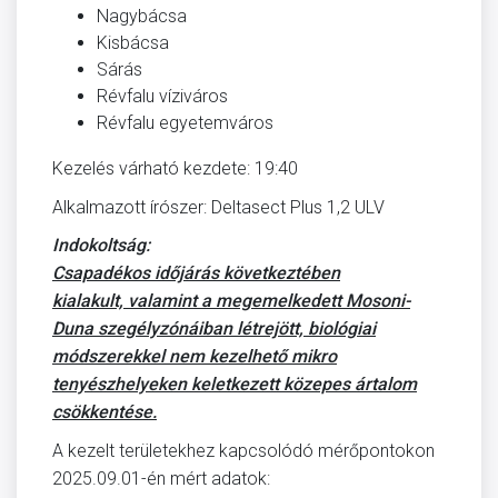
Nagybácsa
Kisbácsa
Sárás
Révfalu víziváros
Révfalu egyetemváros
Kezelés várható kezdete: 19:40
Alkalmazott írószer: Deltasect Plus 1,2 ULV
Indokoltság:
Csapadékos időjárás következtében
kialakult, valamint a megemelkedett Mosoni-
Duna szegélyzónáiban létrejött, biológiai
módszerekkel nem kezelhető mikro
tenyészhelyeken keletkezett közepes ártalom
csökkentése.
A kezelt területekhez kapcsolódó mérőpontokon
2025.09.01-én mért adatok: