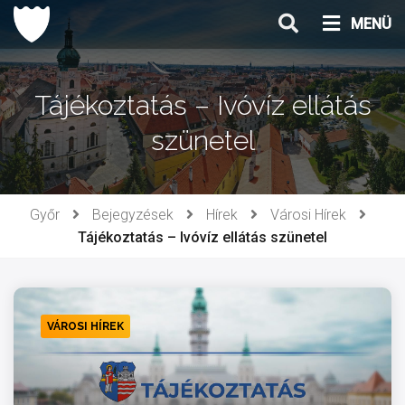
Ugrás
MENÜ
a
tartalomhoz
Tájékoztatás – Ivóvíz ellátás
szünetel
Győr
Bejegyzések
Hírek
Városi Hírek
Tájékoztatás – Ivóvíz ellátás szünetel
VÁROSI HÍREK