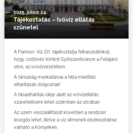
2025. július 24.
Tájékoztatás – Ivóvíz ellátás
szünetel
A Pannon- Víz Zrt. tájékoztatja felhasználóikat,
hogy csőtörés történt Győrszentivánon a Felüljáró
úton, az ivóvízvezetéken.
A társaság munkatársai a hiba mielőbbi
elhárításán dolgoznak!
A hibaelhárítás ideje alatt az ivóvízellátás
szünetelésére lehet számítani az utcában.
Az üzem visszaállítását követően a rendszer
levegős lehet, illetve a víz átmeneti elszíneződése
várható a környéken.