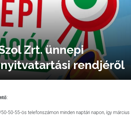
Szol Zrt. ünnepi
 nyitvatartási rendjéről
ntő:
96/50-50-55-ös telefonszámon minden naptári napon, így március