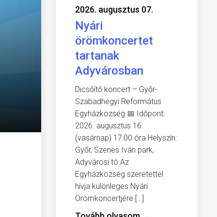
2026. augusztus 07.
Nyári
örömkoncertet
tartanak
Adyvárosban
Dicsőítő koncert – Győr-
Szabadhegyi Református
Egyházközség 📅 Időpont:
2026. augusztus 16.
(vasárnap) 17:00 óra Helyszín:
Győr, Szenes Iván park,
Adyvárosi tó Az
Egyházközség szeretettel
hívja különleges Nyári
Örömkoncertjére […]
Tovább olvasom
→