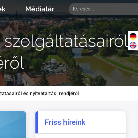
ek
Médiatár
 szolgáltatásairól
éről
atásairól és nyitvatartási rendjéről
Friss híreink