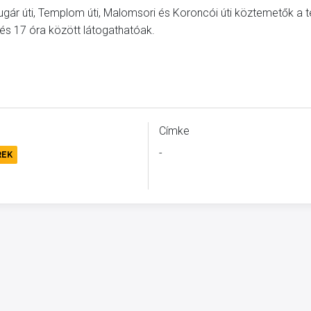
ugár úti, Templom úti, Malomsori és Koroncói úti köztemetők a té
és 17 óra között látogathatóak.
Címke
-
REK