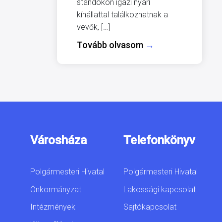
standokon igazi nyári
kínállattal találkozhatnak a
vevők, […]
Tovább olvasom
→
Városháza
Telefonkönyv
Polgármesteri Hivatal
Polgármesteri Hivatal
Önkormányzat
Lakossági kapcsolat
Intézmények
Sajtókapcsolat