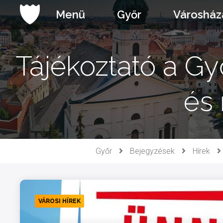
Ugrás
Menü
Győr
Városház
a
tartalomhoz
Tájékoztató a Győ
és 
Győr
Bejegyzések
Hírek
VÁROSI HÍREK