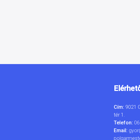
Elérhet
Cím:
9021 G
tér 1.
Telefon:
06
Email:
gyor
polgarmest