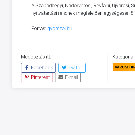
A Szabadhegyi, Nádorvárosi, Révfalui, Újvárosi, S
nyitvatartási rendnek megfelelően egységesen 8 
Forrás:
gyorszol.hu
Megosztás itt:
Kategória
Facebook
Twitter
VÁROSI HÍ
Pinterest
E-mail