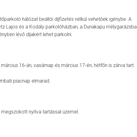
őparkoló hálózat beállói díjfizetés nélkül vehetőek igénybe. A
 Petz Lajos és a Kodály parkolóházban, a Dunakapu mélygarázsba
nyben lévő díjakért lehet parkolni.
árcius 16-án, vasárnap és március 17-én, hétfőn is zárva tart.
mbati piacnap elmarad.
megszokott nyitva tartással üzemel.