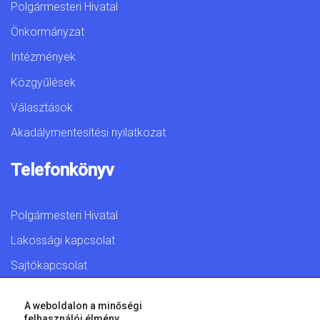
Polgármesteri Hivatal
Önkormányzat
Intézmények
Közgyűlések
Választások
Akadálymentesítési nyilatkozat
Telefonkönyv
Polgármesteri Hivatal
Lakossági kapcsolat
Sajtókapcsolat
A weboldalon a minőségi
felhasználói élmény