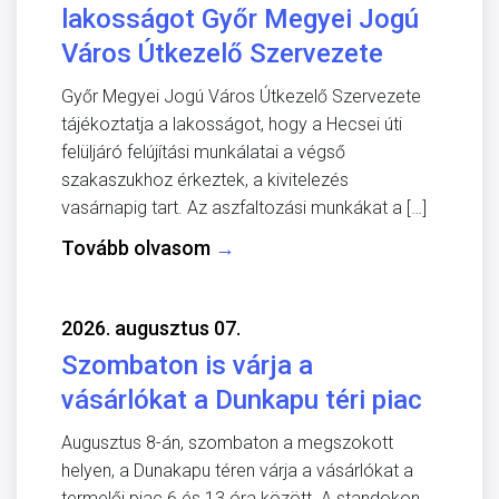
lakosságot Győr Megyei Jogú
Város Útkezelő Szervezete
Győr Megyei Jogú Város Útkezelő Szervezete
tájékoztatja a lakosságot, hogy a Hecsei úti
felüljáró felújítási munkálatai a végső
szakaszukhoz érkeztek, a kivitelezés
vasárnapig tart. Az aszfaltozási munkákat a […]
Tovább olvasom
→
2026. augusztus 07.
Szombaton is várja a
vásárlókat a Dunkapu téri piac
Augusztus 8-án, szombaton a megszokott
helyen, a Dunakapu téren várja a vásárlókat a
termelői piac 6 és 13 óra között. A standokon