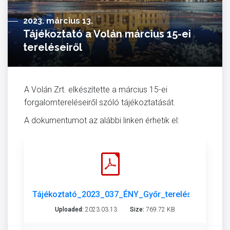
2023. március 13.
Tájékoztató a Volán március 15-ei
tereléseiről
A Volán Zrt. elkészítette a március 15-ei
forgalomtereléseiről szóló tájékoztatását.
A dokumentumot az alábbi linken érhetik el:
Tájékoztató_2023_037_ÉNY_Győr_terelés r_202303
Uploaded:
2023.03.13
Size:
769.72 KB