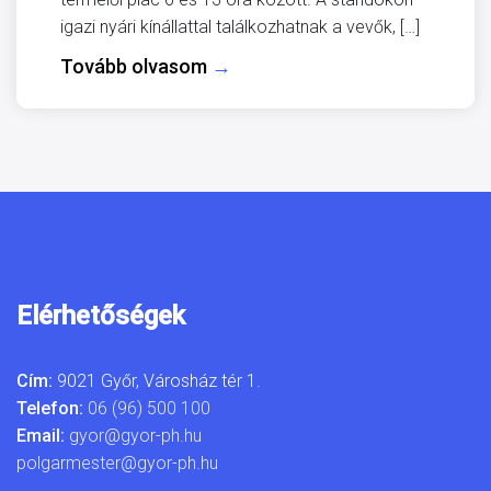
igazi nyári kínállattal találkozhatnak a vevők, […]
Tovább olvasom
→
Elérhetőségek
Cím:
9021 Győr, Városház tér 1.
Telefon:
06 (96) 500 100
Email:
gyor@gyor-ph.hu
polgarmester@gyor-ph.hu