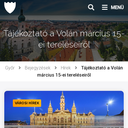
Ugrás
MENÜ
a
tartalomhoz
Tájékoztató a Volán március 15-
ei tereléseiről
Győr
Bejegyzések
Hírek
Tájékoztató a Volán
március 15-ei tereléseiről
VÁROSI HÍREK