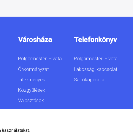
Városháza
Telefonkönyv
Polgármesteri Hivatal
Polgármesteri Hivatal
Önkormányzat
Lakossági kapcsolat
Intézmények
Sajtókapcsolat
Közgyűlések
Választások
Akadálymentesítési
nyilatkozat
a használatukat.