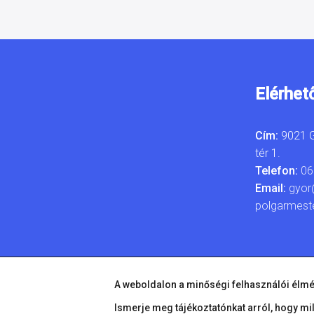
Elérhet
Cím:
9021 G
tér 1.
Telefon:
06
Email:
gyor
polgarmest
A weboldalon a minőségi felhasználói élmé
Ismerje meg tájékoztatónkat arról, hogy mi