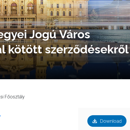
egyei Jogú Város
l kötött szerződésekről
si Főosztály
f
Download