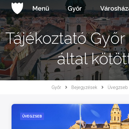
Ugrás
Menü
Győr
Városház
a
tartalomhoz
Tájékoztató Győ
által kötö
Győr
Bejegyzések
Üvegzseb
ÜVEGZSEB