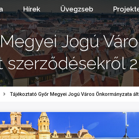
a
Hírek
Üvegzseb
Projekt
r Megyei Jogú Vár
tt szerződésekről 2
Tájékoztató Győr Megyei Jogú Város Önkormányzata által