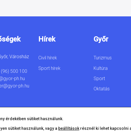
őségek
Hírek
Győr
yőr, Városház
Civil hírek
Turizmus
Sport hírek
Kultúra
 (96) 500 100
Sport
@gyor-ph.hu
er@gyor-ph.hu
Oktatás
ny érdekében sütiket használunk.
lyen sütiket használunk, vagy a
beállítások
résznél ki lehet kapcsolni 