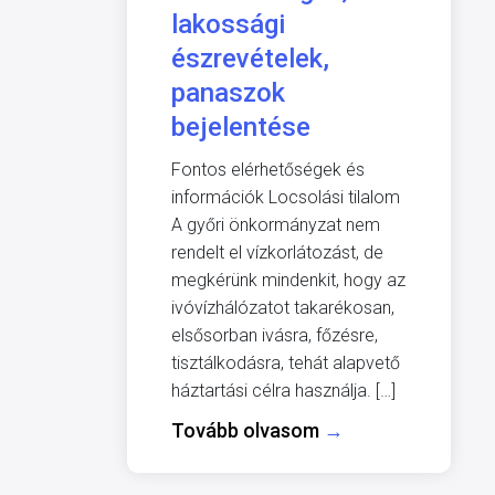
lakossági
észrevételek,
panaszok
bejelentése
Fontos elérhetőségek és
információk Locsolási tilalom
A győri önkormányzat nem
rendelt el vízkorlátozást, de
megkérünk mindenkit, hogy az
ivóvízhálózatot takarékosan,
elsősorban ivásra, főzésre,
tisztálkodásra, tehát alapvető
háztartási célra használja. […]
Tovább olvasom
→