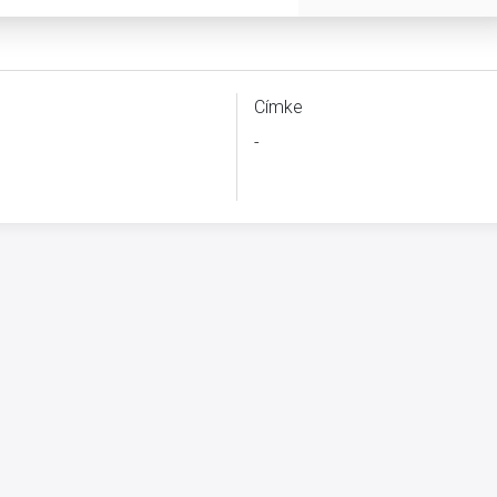
Címke
-
B