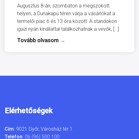
Augusztus 8-án, szombaton a megszokott
helyen, a Dunakapu téren várja a vásárlókat a
termelői piac 6 és 13 óra között. A standokon
igazi nyári kínállattal találkozhatnak a vevők, […]
Tovább olvasom
→
Elérhetőségek
Cím:
9021 Győr, Városház tér 1.
Telefon:
06 (96) 500 100