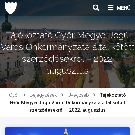
Ugrás
MENÜ
a
tartalomhoz
Tájékoztató Győr Megyei Jogú
Város Önkormányzata által kötött
szerződésekről – 2022.
augusztus
Győr
Bejegyzések
Üvegzseb
Tájékoztató
Győr Megyei Jogú Város Önkormányzata által kötött
szerződésekről – 2022. augusztus