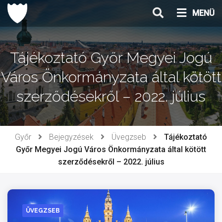
Ugrás
MENÜ
a
tartalomhoz
Tájékoztató Győr Megyei Jogú
Város Önkormányzata által kötött
szerződésekről – 2022. július
Győr
Bejegyzések
Üvegzseb
Tájékoztató
Győr Megyei Jogú Város Önkormányzata által kötött
szerződésekről – 2022. július
ÜVEGZSEB