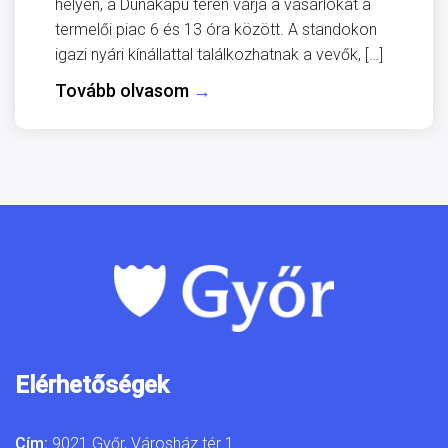
helyen, a Dunakapu téren várja a vásárlókat a
termelői piac 6 és 13 óra között. A standokon
igazi nyári kínállattal találkozhatnak a vevők, […]
Tovább olvasom
→
Elérhetőségek
Cím:
9021 Győr, Városház tér 1.