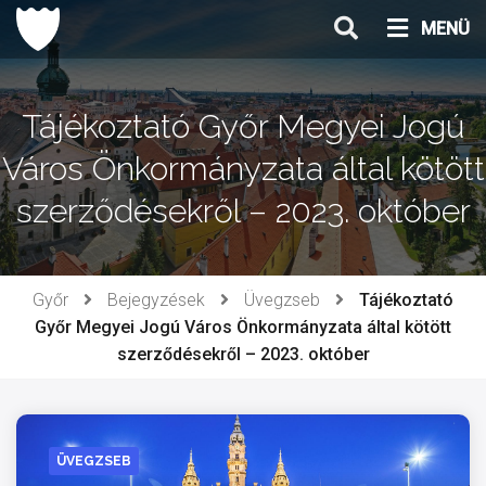
Ugrás
MENÜ
a
tartalomhoz
Tájékoztató Győr Megyei Jogú
Város Önkormányzata által kötött
szerződésekről – 2023. október
Győr
Bejegyzések
Üvegzseb
Tájékoztató
Győr Megyei Jogú Város Önkormányzata által kötött
szerződésekről – 2023. október
ÜVEGZSEB