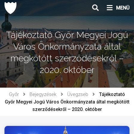
Ugrás
MENÜ
a
tartalomhoz
Tájékoztató Győr Megyei Jogú
Város Önkormányzata által
megkötött szerződésekről –
2020. október
Győr
Bejegyzések
Üvegzseb
Tájékoztató
Győr Megyei Jogú Város Önkormányzata által megkötött
szerződésekről – 2020. október