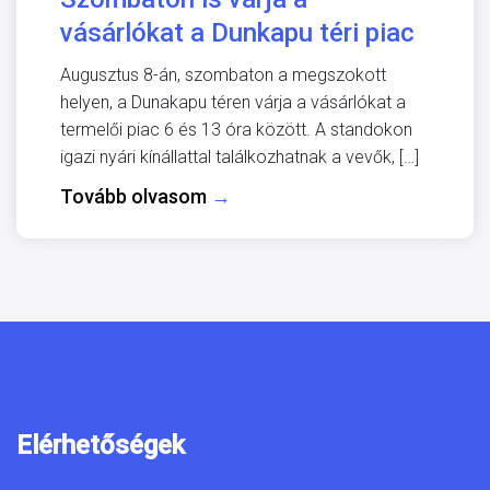
vásárlókat a Dunkapu téri piac
Augusztus 8-án, szombaton a megszokott
helyen, a Dunakapu téren várja a vásárlókat a
termelői piac 6 és 13 óra között. A standokon
igazi nyári kínállattal találkozhatnak a vevők, […]
Tovább olvasom
→
Elérhetőségek