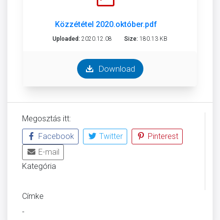
Közzététel 2020.október.pdf
Uploaded:
2020.12.08
Size:
180.13 KB
Download
Megosztás itt:
Facebook
Twitter
Pinterest
E-mail
Kategória
ÜVEGZSEB
Címke
-