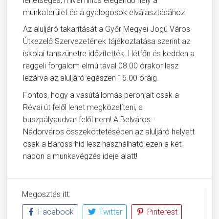
lehetséges, mivel nincs elegendő hely a
munkaterület és a gyalogosok elválasztásához.
Az aluljáró takarítását a Győr Megyei Jogú Város
Útkezelő Szervezetének tájékoztatása szerint az
iskolai tanszünetre időzítették. Hétfőn és kedden a
reggeli forgalom elmúltával 08.00 órakor lesz
lezárva az aluljáró egészen 16.00 óráig.
Fontos, hogy a vasútállomás peronjait csak a
Révai út felől lehet megközelíteni, a
buszpályaudvar felől nem! A Belváros–
Nádorváros összeköttetésében az aluljáró helyett
csak a Baross-híd lesz használható ezen a két
napon a munkavégzés ideje alatt!
Megosztás itt:
Facebook
Twitter
Pinterest