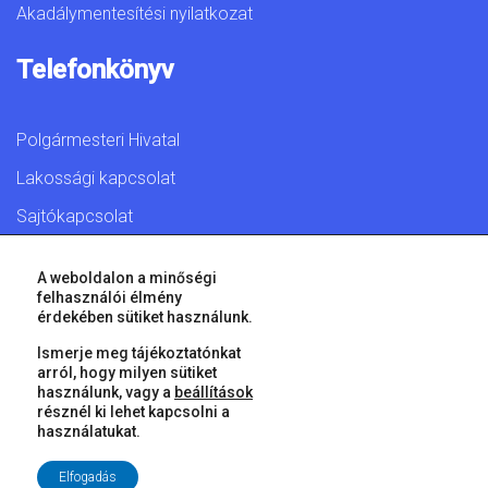
Akadálymentesítési nyilatkozat
Telefonkönyv
Polgármesteri Hivatal
Lakossági kapcsolat
Sajtókapcsolat
A weboldalon a minőségi
felhasználói élmény
érdekében sütiket használunk.
© 2026 Győr Megyei Jogú Város • Minden jog fenntartva!
Ismerje meg tájékoztatónkat
arról, hogy milyen sütiket
használunk, vagy a
beállítások
résznél ki lehet kapcsolni a
használatukat.
Elfogadás