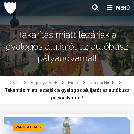
Ugrás
MENÜ
a
tartalomhoz
Takarítás miatt lezárják a
gyalogos aluljárót az autóbusz
pályaudvarnál!
Győr
Bejegyzések
Hírek
Városi Hírek
Takarítás miatt lezárják a gyalogos aluljárót az autóbusz
pályaudvarnál!
VÁROSI HÍREK