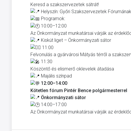
Keresd a szakszervezetek sátrát!
Helyszín: Győri Szakszervezetek Fórumának
Programok:
10:00–12:00
Az Önkormányzat munkatársai várják az érdeklő
Kiskút liget – Önkormányzati sátor
11:00
Felvonulás a gyárvárosi Mátyás térről a szakszer
11:30
Köszöntő és elismerő oklevelek átadása
Majális színpad
12:00–14:00
Kötetlen fórum Pintér Bence polgármesterrel
Önkormányzati sátor
14:00–17:00
Az Önkormányzat munkatársai várják az érdeklő