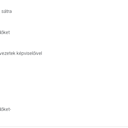
 sátra
dőket
vezetek képviselőivel
dőket-