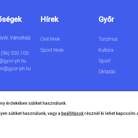
őségek
Hírek
Győr
yőr, Városház
Civil hírek
Turizmus
Sport hírek
Kultúra
 (96) 500 100
Sport
@gyor-ph.hu
er@gyor-ph.hu
Oktatás
ny érdekében sütiket használunk.
lyen sütiket használunk, vagy a
beállítások
résznél ki lehet kapcsolni 
© 2026 Győr Megyei Jogú Város • Minden jog fenntartva!