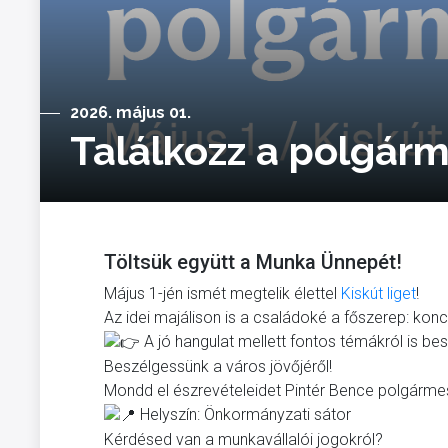
2026. május 01.
Találkozz a polgárm
Töltsük együtt a Munka Ünnepét!
Május 1-jén ismét megtelik élettel
Kiskút liget
!
Az idei majálison is a családoké a főszerep: kon
A jó hangulat mellett fontos témákról is be
Beszélgessünk a város jövőjéről!
Mondd el észrevételeidet
Pintér Bence
polgármest
Helyszín: Önkormányzati sátor
Kérdésed van a munkavállalói jogokról?