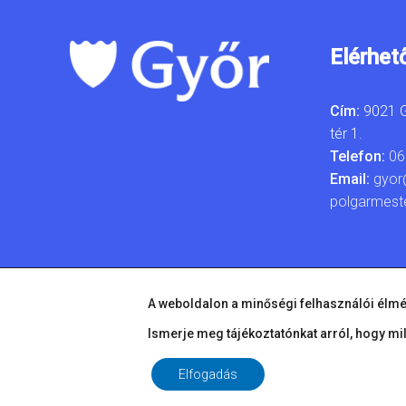
Elérhet
Cím:
9021 G
tér 1.
Telefon:
06
Email:
gyor
polgarmest
A weboldalon a minőségi felhasználói élmé
Ismerje meg tájékoztatónkat arról, hogy mi
Elfogadás