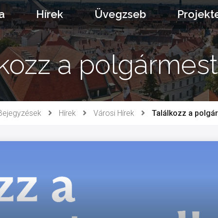
a
Hírek
Üvegzseb
Projekt
kozz a polgármest
Bejegyzések
Hírek
Városi Hírek
Találkozz a polgár