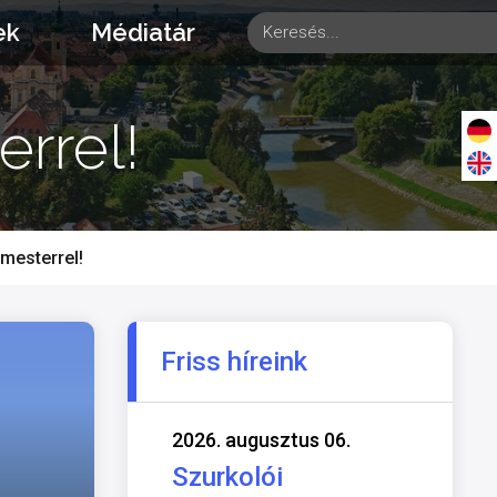
ek
Médiatár
errel!
mesterrel!
Friss híreink
2026. augusztus 06.
Szurkolói