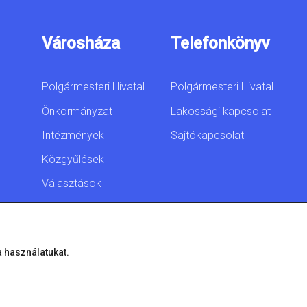
Városháza
Telefonkönyv
Polgármesteri Hivatal
Polgármesteri Hivatal
Önkormányzat
Lakossági kapcsolat
Intézmények
Sajtókapcsolat
Közgyűlések
Választások
Akadálymentesítési
nyilatkozat
a használatukat.