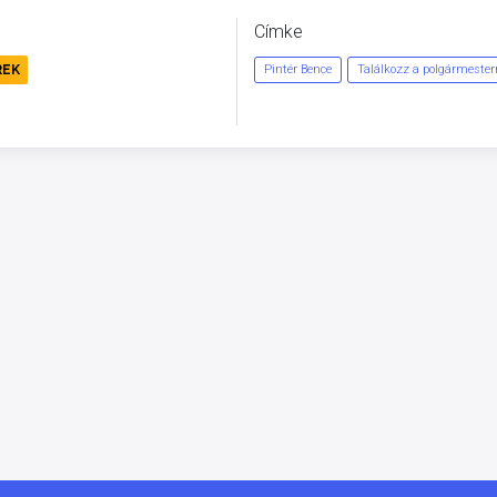
Címke
REK
Pintér Bence
Találkozz a polgármesterr