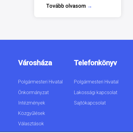
Tovább olvasom
→
Városháza
Telefonkönyv
Polgármesteri Hivatal
Polgármesteri Hivatal
Önkormányzat
Lakossági kapcsolat
Intézmények
Sajtókapcsolat
Közgyűlések
Választások