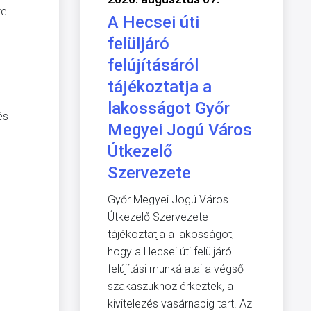
te
A Hecsei úti
felüljáró
felújításáról
tájékoztatja a
lakosságot Győr
és
Megyei Jogú Város
Útkezelő
Szervezete
Győr Megyei Jogú Város
Útkezelő Szervezete
tájékoztatja a lakosságot,
hogy a Hecsei úti felüljáró
felújítási munkálatai a végső
szakaszukhoz érkeztek, a
kivitelezés vasárnapig tart. Az