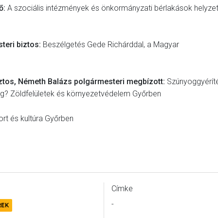
ő:
A szociális intézmények és önkormányzati bérlakások helyze
teri biztos:
Beszélgetés Gede Richárddal, a Magyar
iztos, Németh Balázs polgármesteri megbízott:
Szúnyoggyérít
ság? Zöldfelületek és környezetvédelem Győrben
rt és kultúra Győrben
Címke
-
REK