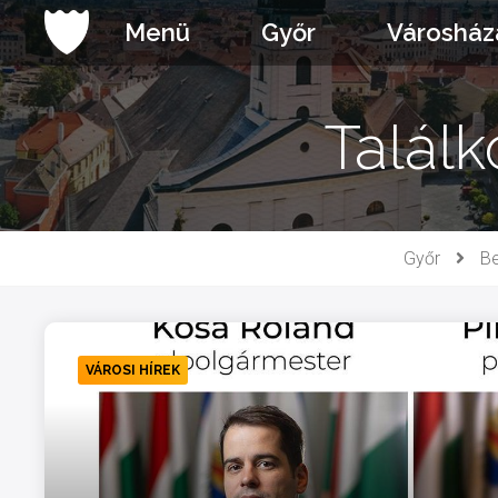
Ugrás
Menü
Győr
Városház
a
tartalomhoz
Találk
Győr
Be
VÁROSI HÍREK