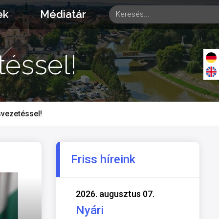
ek
Médiatár
téssel!
svezetéssel!
Friss híreink
2026. augusztus 07.
Nyári