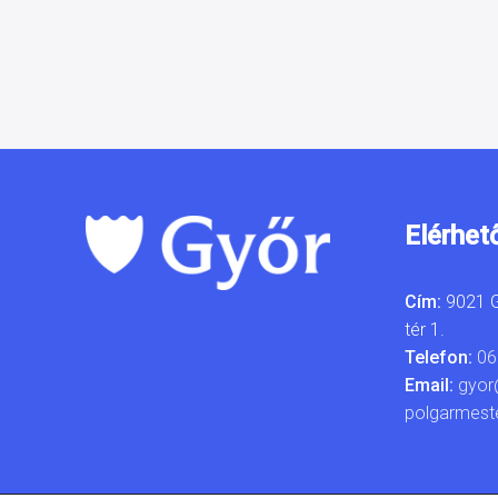
Elérhet
Cím:
9021 G
tér 1.
Telefon:
06
Email:
gyor
polgarmest