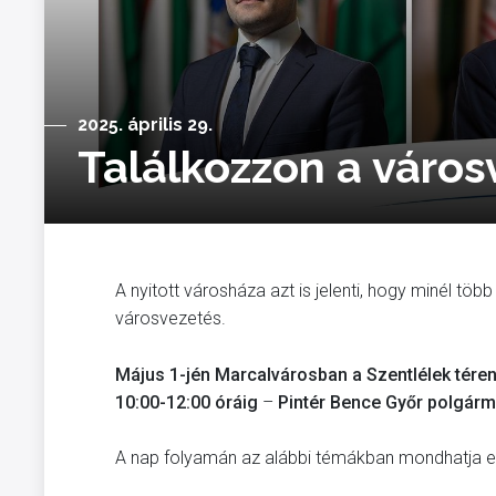
2025. április 29.
Találkozzon a város
A nyitott városháza azt is jelenti, hogy minél tö
városvezetés.
Május 1-jén Marcalvárosban a Szentlélek tére
10:00-12:00 óráig
–
Pintér Bence Győr polgárme
A nap folyamán az alábbi témákban mondhatja el v