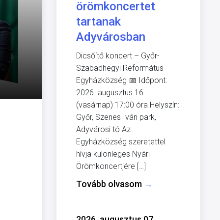
örömkoncertet
tartanak
Adyvárosban
Dicsőítő koncert – Győr-
Szabadhegyi Református
Egyházközség 📅 Időpont:
2026. augusztus 16.
(vasárnap) 17:00 óra Helyszín:
Győr, Szenes Iván park,
Adyvárosi tó Az
Egyházközség szeretettel
hívja különleges Nyári
Örömkoncertjére […]
Tovább olvasom
→
2026. augusztus 07.