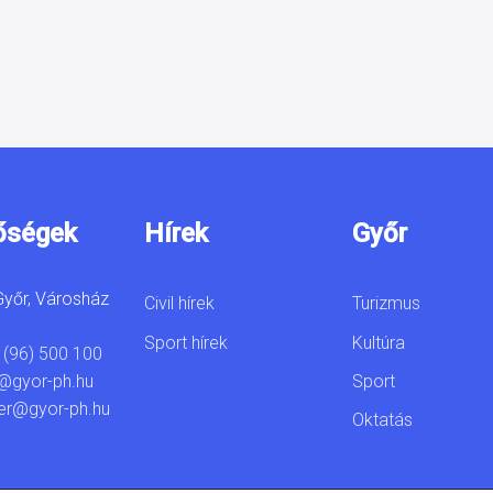
őségek
Hírek
Győr
yőr, Városház
Civil hírek
Turizmus
Sport hírek
Kultúra
 (96) 500 100
Sport
@gyor-ph.hu
er@gyor-ph.hu
Oktatás