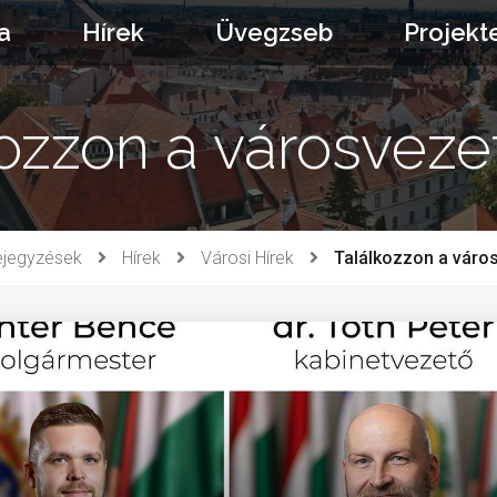
a
Hírek
Üvegzseb
Projekt
ozzon a városveze
jegyzések
Hírek
Városi Hírek
Találkozzon a váro