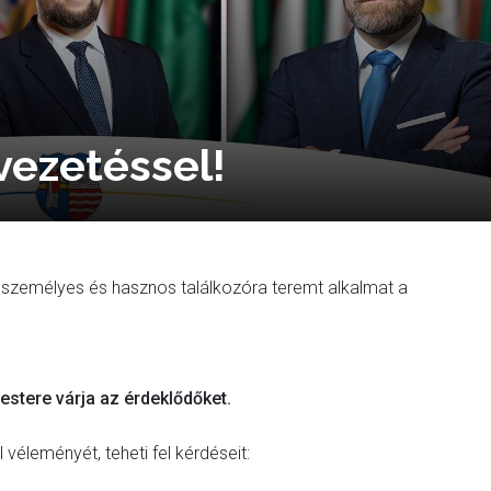
vezetéssel!
bb személyes és hasznos találkozóra teremt alkalmat a
n
stere várja az érdeklődőket.
éleményét, teheti fel kérdéseit: