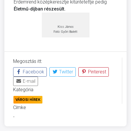
Érdemrend középkeresztje kitüntetettje pedig
Életmű-díjban részesült.
Kiss János
Fotó: Győri Balett
Megosztás itt:
Facebook
Twitter
Pinterest
E-mail
Kategória
VÁROSI HÍREK
Címke
-