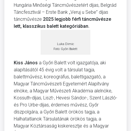
Hungária Minőségi Táncművészetért díjas, Belgrád
Táncfesztivál – Erste Bank „Veruj u Sebe” díjas
táncművésze
2025 legjobb férfi táncművésze
lett, klasszikus balett kategóriában.
Luka Dimic
Fotó: Győri Balett
Kiss János
a Győri Balett volt igazgatója, aki
alapításától 45 évig volt a társulat tagja,
balettművész, koreográfus, balettigazgató, a
Magyar Táncművészeti Egyetemért Alapítvány
elnöke, a Magyar Művészeti Akadémia alelnöke,
Kossuth-díjas, Liszt-, Hevesi Sándor-, Szent László-
és Pro Urbe-díjas, érdemes művész, Győr
díszpolgára, a Győri Balett örökös tagja, a
Halhatatlanok Társulatának örökös tagja, a
Magyar Köztársaság kiskeresztje és a Magyar