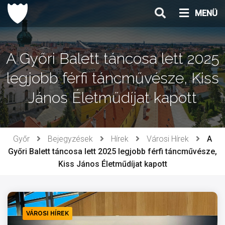
Ugrás
MENÜ
a
tartalomhoz
A Győri Balett táncosa lett 2025
legjobb férfi táncművésze, Kiss
János Életműdíjat kapott
Győr
Bejegyzések
Hírek
Városi Hírek
A
Győri Balett táncosa lett 2025 legjobb férfi táncművésze,
Kiss János Életműdíjat kapott
VÁROSI HÍREK