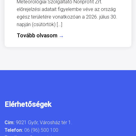
Meteorológiai Szolgáltató Nonprofit Zrt.
előrejelzési adatait figyelembe véve az ország
egész területére vonatkozóan a 2026. július 30.
napján (csütörtök) […]
Tovább olvasom
→
Elérhetőségek
Cím:
9021 Győr, Városház tér 1.
Telefon:
06 (96) 500 100