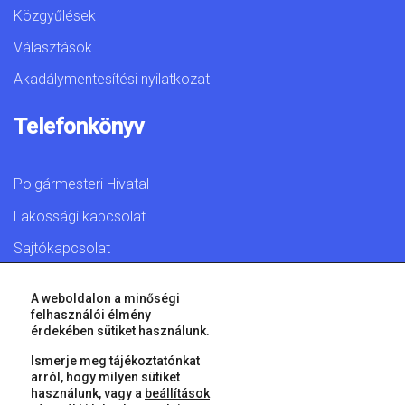
Közgyűlések
Választások
Akadálymentesítési nyilatkozat
Telefonkönyv
Polgármesteri Hivatal
Lakossági kapcsolat
Sajtókapcsolat
A weboldalon a minőségi
felhasználói élmény
érdekében sütiket használunk.
© 2026 Győr Megyei Jogú Város • Minden jog fenntartva!
Ismerje meg tájékoztatónkat
arról, hogy milyen sütiket
használunk, vagy a
beállítások