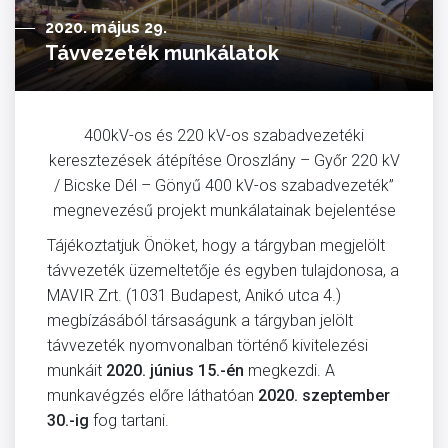
2020. május 29.
Távvezeték munkálatok
400kV-os és 220 kV-os szabadvezetéki
keresztezések átépítése Oroszlány – Győr 220 kV
/ Bicske Dél – Gönyű 400 kV-os szabadvezeték”
megnevezésű projekt munkálatainak bejelentése
Tájékoztatjuk Önöket, hogy a tárgyban megjelölt
távvezeték üzemeltetője és egyben tulajdonosa, a
MAVIR Zrt. (1031 Budapest, Anikó utca 4.)
megbízásából társaságunk a tárgyban jelölt
távvezeték nyomvonalban történő kivitelezési
munkáit
2020. június 15.-én
megkezdi. A
munkavégzés előre láthatóan
2020. szeptember
30.-ig
fog tartani.