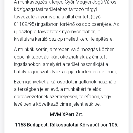
A munkavégzés kiterjed Győr Megyei Jogú Város
közigazgatási területéhez tartozó tárgyi
távvezeték nyomvonala által érintett (Győr
01109/95) ingatlanon történő oszlop cseréjére. Az
új oszlop a távvezeték nyomvonalában, a
kiváltásra kerülő oszlop mellett kerül felépítésre.
A munkák során, a terepen való mozgás közben
gépeink taposási kárt okozhatnak az érintett
ingatlanokon, amelyért a terület használóját a
hatályos jogszabályok alapján kártérítés illeti meg.
Ezen igényeket a károsodott ingatlanok használói
a térségben jelenlevő, a munkákért felelős
építésvezetőnek személyesen, telefonon, vagy
levélben a következő címre jelenthetik be:
MVM XPert Zrt.
1158 Budapest, Rákospalotai Körvasút sor 105.