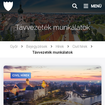
Ugrás
MENÜ
a
tartalomhoz
Távvezeték munkálatok
Győr
Bejegyzések
Hírek
Civil hírek
Távvezeték munkálatok
CIVIL HÍREK