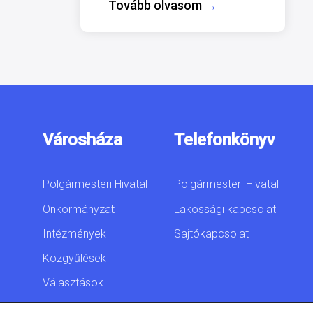
Tovább olvasom
→
Városháza
Telefonkönyv
Polgármesteri Hivatal
Polgármesteri Hivatal
Önkormányzat
Lakossági kapcsolat
Intézmények
Sajtókapcsolat
Közgyűlések
Választások
Akadálymentesítési