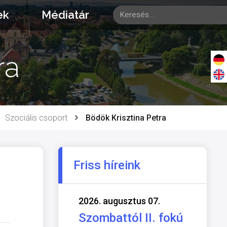
ek
Médiatár
ra
Szociális csoport
Bödök Krisztina Petra
Friss híreink
2026. augusztus 07.
Szombattól II. fokú