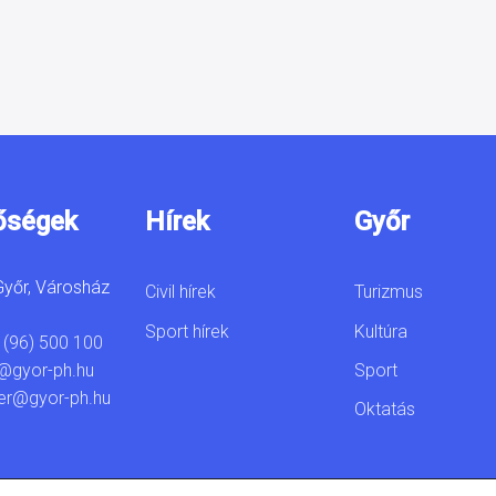
őségek
Hírek
Győr
yőr, Városház
Civil hírek
Turizmus
Sport hírek
Kultúra
 (96) 500 100
Sport
@gyor-ph.hu
er@gyor-ph.hu
Oktatás