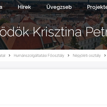
a
Hírek
Üvegzseb
Projekt
ödök Krisztina Pet
atal
Humánszolgáltatási Főosztály
Népjóléti osztály