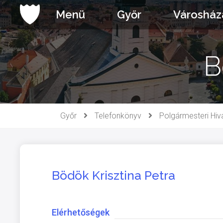
Ugrás
Menü
Győr
Városház
a
tartalomhoz
B
Győr
Telefonkönyv
Polgármesteri Hiv
Bödök Krisztina Petra
Elérhetőségek