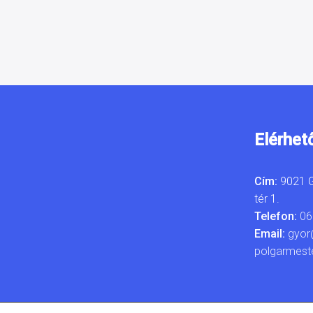
Elérhet
Cím:
9021 G
tér 1.
Telefon:
06
Email:
gyor
polgarmest