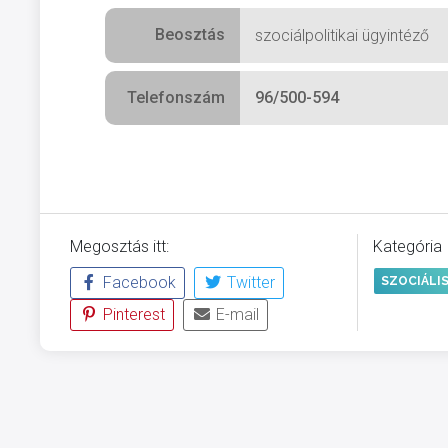
Beosztás
szociálpolitikai ügyintéző
Telefonszám
96/500-594
Megosztás itt:
Kategória
Facebook
Twitter
SZOCIÁLI
Pinterest
E-mail