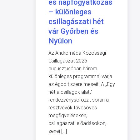
és napfogyatkozás
– különleges
csillagászati hét
vár Győrben és
Nyúlon
Az Androméda Közösségi
Csillagászat 2026
augusztusában három
különleges programmal várja
az égbolt szerelmeseit. A „Egy
hét a csillagok alatt”
rendezvénysorozat során a
résztvevők távcsöves
megfigyeléseken,
csillagászati előadásokon,
zenei […]