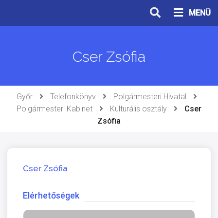
Ugrás
MENÜ
a
tartalomhoz
Cser Zsófia
Győr
Telefonkönyv
Polgármesteri Hivatal
Polgármesteri Kabinet
Kulturális osztály
Cser
Zsófia
Cser Zsófia
Elérhetőségek