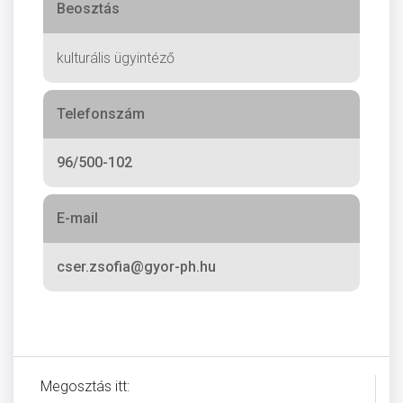
Beosztás
kulturális ügyintéző
Telefonszám
96/500-102
E-mail
cser.zsofia@gyor-ph.hu
Megosztás itt: