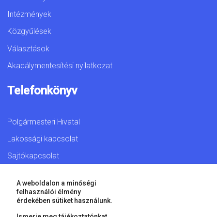
Intézmények
Közgyűlések
Választások
Akadálymentesítési nyilatkozat
Telefonkönyv
Polgármesteri Hivatal
Lakossági kapcsolat
Sajtókapcsolat
A weboldalon a minőségi
felhasználói élmény
érdekében sütiket használunk.
© 2026 Győr Megyei Jogú Város • Minden jog fenntartva!
Ismerje meg tájékoztatónkat