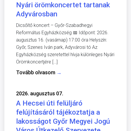
Nyári örömkoncertet tartanak
Adyvárosban
Dicsőítő koncert – Győr-Szabadhegyi
Református Egyházközség 📅 Időpont: 2026.
augusztus 16. (vasárnap) 17:00 óra Helyszín:
Győr, Szenes Iván park, Adyvárosi tó Az
Egyházközség szeretettel hívja különleges Nyári
Örömkoncertjére […]
Tovább olvasom
→
2026. augusztus 07.
A Hecsei úti felüljáró
felújításáról tájékoztatja a
lakosságot Győr Megyei Jogú
Város Útkezelő Szervezete