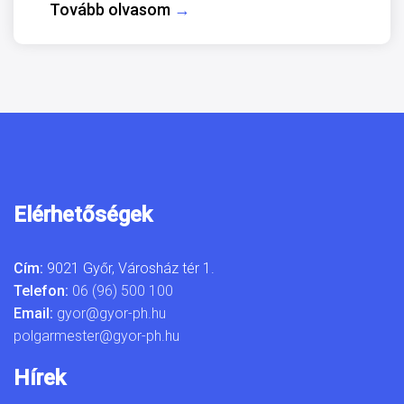
Tovább olvasom
→
Elérhetőségek
Cím:
9021 Győr, Városház tér 1.
Telefon:
06 (96) 500 100
Email:
gyor@gyor-ph.hu
polgarmester@gyor-ph.hu
Hírek