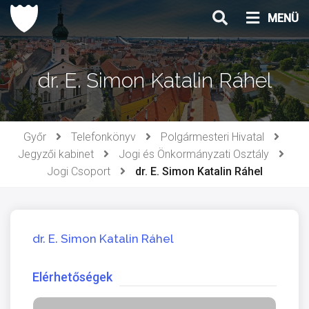
Ugrás
MENÜ
a
tartalomhoz
dr. E. Simon Katalin Ráhel
Győr
Telefonkönyv
Polgármesteri Hivatal
Jegyzői kabinet
Jogi és Önkormányzati Osztály
Jogi Csoport
dr. E. Simon Katalin Ráhel
dr. E. Simon Katalin Ráhel
Elérhetőségek