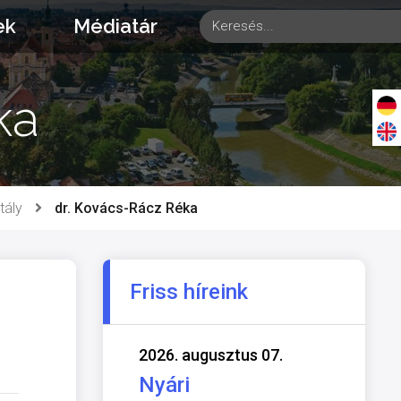
ek
Médiatár
ka
tály
dr. Kovács-Rácz Réka
Friss híreink
2026. augusztus 07.
Nyári