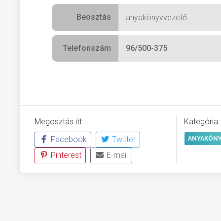
Beosztás
anyakönyvvezető
Telefonszám
96/500-375
Megosztás itt:
Kategória
Facebook
Twitter
ANYAKÖNY
Pinterest
E-mail