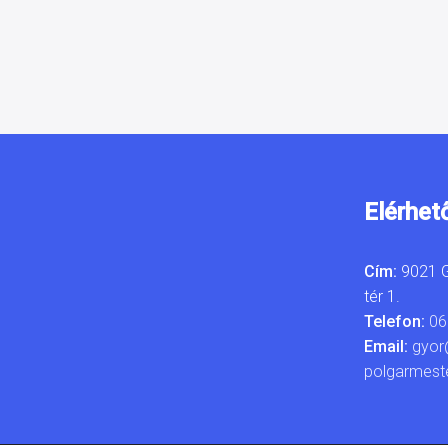
Elérhet
Cím:
9021 G
tér 1.
Telefon:
06
Email:
gyor
polgarmest