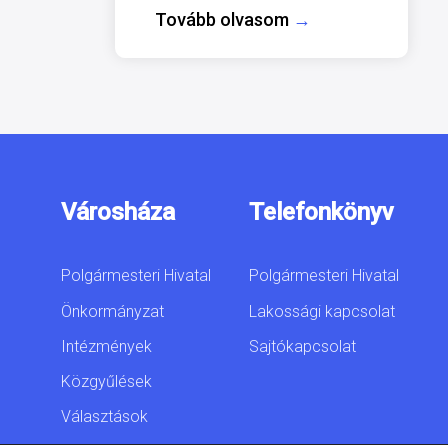
Tovább olvasom
→
Városháza
Telefonkönyv
Polgármesteri Hivatal
Polgármesteri Hivatal
Önkormányzat
Lakossági kapcsolat
Intézmények
Sajtókapcsolat
Közgyűlések
Választások