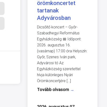
örömkoncertet
tartanak
Adyvárosban
Dicsőítő koncert – Győr-
Szabadhegyi Református
Egyházközség 📅 Időpont:
2026. augusztus 16.
(vasárnap) 17:00 óra Helyszín:
Győr, Szenes Iván park,
Adyvárosi tó Az
Egyházközség szeretettel
hívja különleges Nyári
Örömkoncertjére […]
Tovább olvasom
→
2026. augusztus 07.