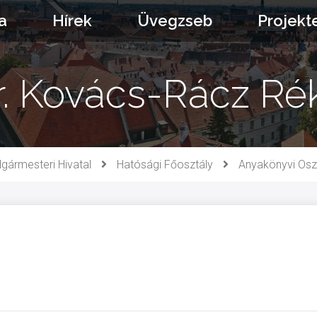
a
Hírek
Üvegzseb
Projekt
r. Kovács-Rácz Ré
gármesteri Hivatal
Hatósági Főosztály
Anyakönyvi Osz