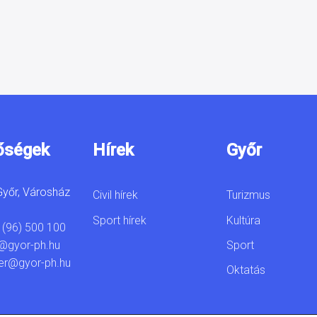
őségek
Hírek
Győr
yőr, Városház
Civil hírek
Turizmus
Sport hírek
Kultúra
 (96) 500 100
Sport
@gyor-ph.hu
er@gyor-ph.hu
Oktatás