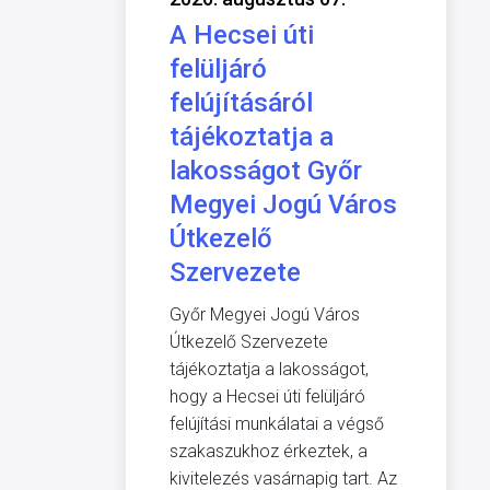
A Hecsei úti
felüljáró
felújításáról
tájékoztatja a
lakosságot Győr
Megyei Jogú Város
Útkezelő
Szervezete
Győr Megyei Jogú Város
Útkezelő Szervezete
tájékoztatja a lakosságot,
hogy a Hecsei úti felüljáró
felújítási munkálatai a végső
szakaszukhoz érkeztek, a
kivitelezés vasárnapig tart. Az