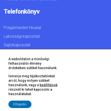
Telefonkönyv
Polgármesteri Hivatal
Lakossági kapcsolat
Sajtókapcsolat
A weboldalon a minőségi
felhasználói élmény
érdekében sütiket használunk.
© 2026 Győr Megyei Jogú Város • Minden jog fenntartva!
Ismerje meg tájékoztatónkat
arról, hogy milyen sütiket
használunk, vagy a
beállítások
résznél ki lehet kapcsolni a
használatukat.
Elfogadás