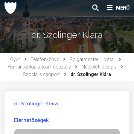
Ugrás
MENÜ
a
tartalomhoz
dr. Szolinger Klára
Győr
Telefonkönyv
Polgármesteri Hivatal
Humánszolgáltatási Főosztály
Népjóléti osztály
Szociális csoport
dr. Szolinger Klára
dr. Szolinger Klára
Elérhetőségek