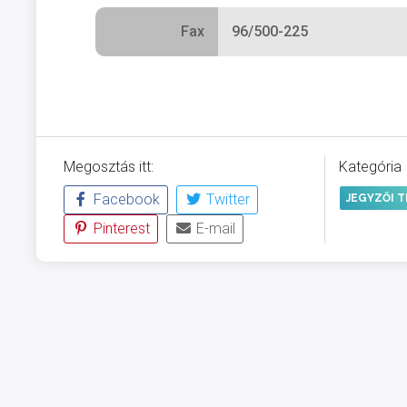
Fax
96/500-225
Megosztás itt:
Kategória
Facebook
Twitter
JEGYZŐI 
Pinterest
E-mail