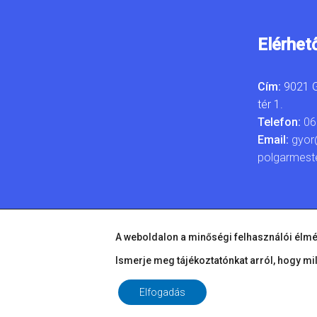
Elérhet
Cím:
9021 G
tér 1.
Telefon:
06
Email:
gyor
polgarmest
A weboldalon a minőségi felhasználói élmé
Ismerje meg tájékoztatónkat arról, hogy mi
Elfogadás