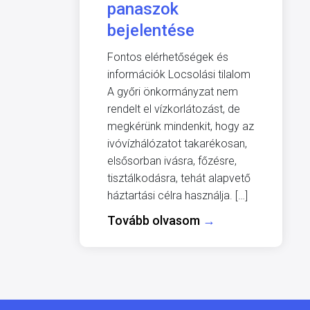
panaszok
bejelentése
Fontos elérhetőségek és
információk Locsolási tilalom
A győri önkormányzat nem
rendelt el vízkorlátozást, de
megkérünk mindenkit, hogy az
ivóvízhálózatot takarékosan,
elsősorban ivásra, főzésre,
tisztálkodásra, tehát alapvető
háztartási célra használja. […]
Tovább olvasom
→