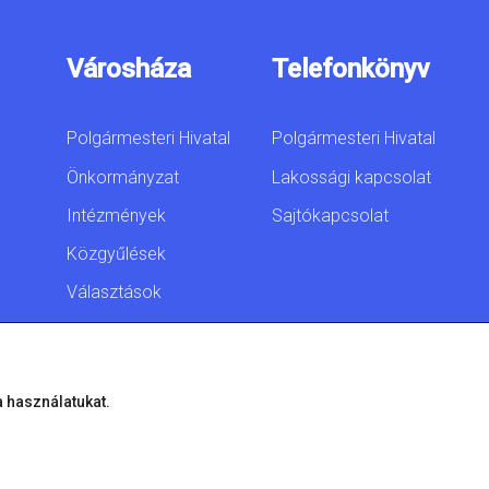
Városháza
Telefonkönyv
Polgármesteri Hivatal
Polgármesteri Hivatal
Önkormányzat
Lakossági kapcsolat
Intézmények
Sajtókapcsolat
Közgyűlések
Választások
Akadálymentesítési
nyilatkozat
a használatukat.