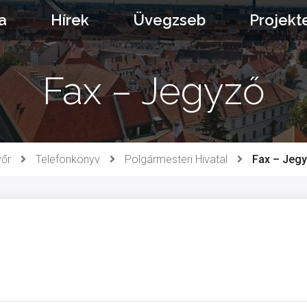
a
Hírek
Üvegzseb
Projekt
Fax – Jegyző
őr
Telefonkönyv
Polgármesteri Hivatal
Fax – Jeg