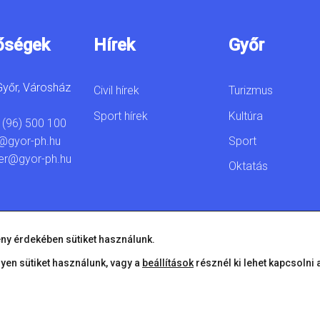
őségek
Hírek
Győr
yőr, Városház
Civil hírek
Turizmus
Sport hírek
Kultúra
 (96) 500 100
Sport
@gyor-ph.hu
er@gyor-ph.hu
Oktatás
ny érdekében sütiket használunk.
lyen sütiket használunk, vagy a
beállítások
résznél ki lehet kapcsolni 
© 2026 Győr Megyei Jogú Város • Minden jog fenntartva!