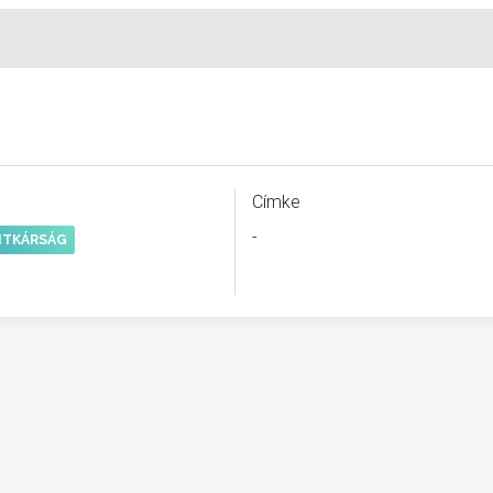
Címke
-
TITKÁRSÁG