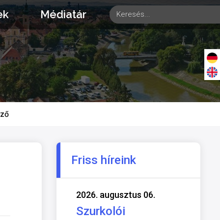
ek
Médiatár
yző
Friss híreink
2026. augusztus 06.
Szurkolói