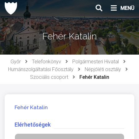
Ugrás
MENÜ
a
tartalomhoz
Fehér Katalin
Győr
Telefonkönyv
Polgármesteri Hivatal
Humánszolgáltatási Főosztály
Népjóléti osztály
Szociális csoport
Fehér Katalin
Fehér Katalin
Elérhetőségek