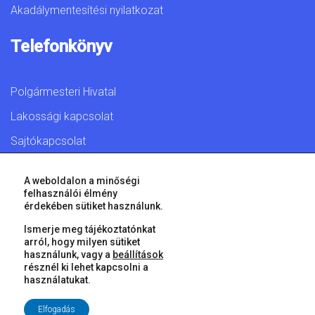
Akadálymentesítési nyilatkozat
Telefonkönyv
Polgármesteri Hivatal
Lakossági kapcsolat
Sajtókapcsolat
A weboldalon a minőségi
felhasználói élmény
érdekében sütiket használunk.
© 2026 Győr Megyei Jogú Város • Minden jog fenntartva!
Ismerje meg tájékoztatónkat
arról, hogy milyen sütiket
használunk, vagy a
beállítások
résznél ki lehet kapcsolni a
használatukat.
Elfogadás