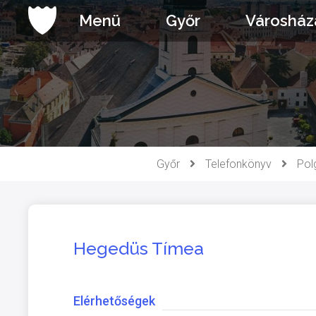
Ugrás
Menü
Győr
Városház
a
tartalomhoz
Győr
Telefonkönyv
Pol
Hegedüs Tímea
Elérhetőségek