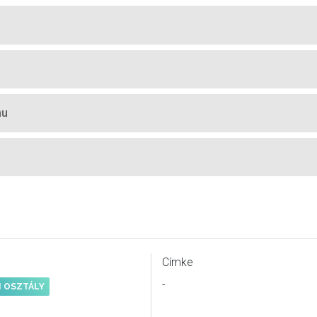
hu
Címke
-
I OSZTÁLY