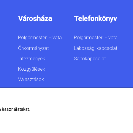
Városháza
Telefonkönyv
Polgármesteri Hivatal
Polgármesteri Hivatal
Önkormányzat
Lakossági kapcsolat
Intézmények
Sajtókapcsolat
Közgyűlések
Választások
Akadálymentesítési
nyilatkozat
a használatukat.