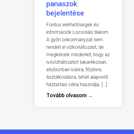
panaszok
bejelentése
Fontos elérhetőségek és
információk Locsolási tilalom
A győri önkormányzat nem
rendelt el vízkorlátozást, de
megkérünk mindenkit, hogy az
ivóvízhálózatot takarékosan,
elsősorban ivásra, főzésre,
tisztálkodásra, tehát alapvető
háztartási célra használja. […]
Tovább olvasom
→