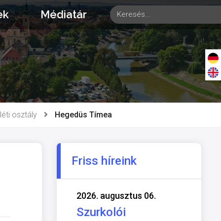
ek
Médiatár
éti osztály
Hegedüs Tímea
Friss híreink
2026. augusztus 06.
Szurkolói