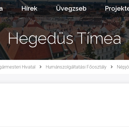
a
Hírek
Üvegzseb
Projekt
Hegedüs Tímea
gármesteri Hivatal
Humánszolgáltatási Főosztály
Népjól