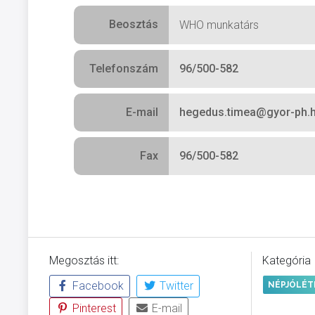
Beosztás
WHO munkatárs
Telefonszám
96/500-582
E-mail
hegedus.timea@gyor-ph.
Fax
96/500-582
Megosztás itt:
Kategória
Facebook
Twitter
NÉPJÓLÉT
Pinterest
E-mail