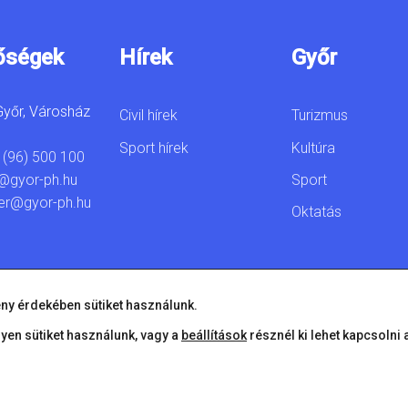
őségek
Hírek
Győr
yőr, Városház
Civil hírek
Turizmus
Sport hírek
Kultúra
 (96) 500 100
Sport
@gyor-ph.hu
er@gyor-ph.hu
Oktatás
ny érdekében sütiket használunk.
lyen sütiket használunk, vagy a
beállítások
résznél ki lehet kapcsolni 
© 2026 Győr Megyei Jogú Város • Minden jog fenntartva!