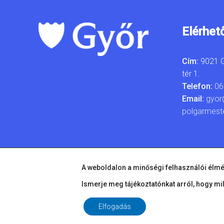
Elérhet
Cím:
9021 G
tér 1.
Telefon:
06
Email:
gyor
polgarmest
A weboldalon a minőségi felhasználói élmé
Ismerje meg tájékoztatónkat arról, hogy mi
Elfogadás