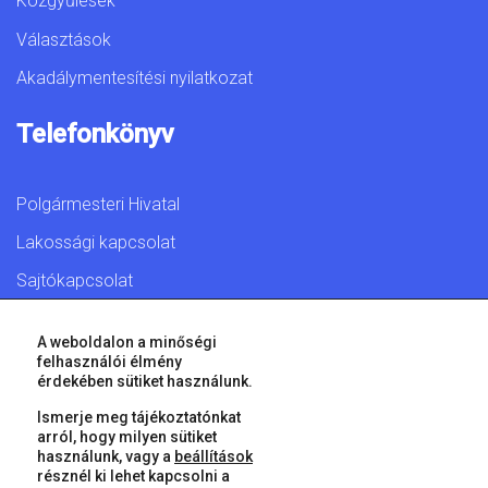
Közgyűlések
Választások
Akadálymentesítési nyilatkozat
Telefonkönyv
Polgármesteri Hivatal
Lakossági kapcsolat
Sajtókapcsolat
A weboldalon a minőségi
felhasználói élmény
érdekében sütiket használunk.
© 2026 Győr Megyei Jogú Város • Minden jog fenntartva!
Ismerje meg tájékoztatónkat
arról, hogy milyen sütiket
használunk, vagy a
beállítások
résznél ki lehet kapcsolni a