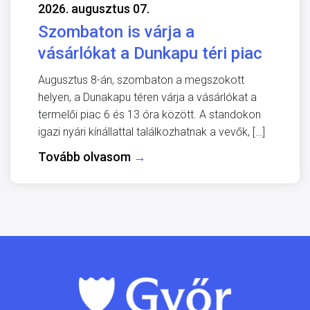
2026. augusztus 07.
Szombaton is várja a
vásárlókat a Dunkapu téri piac
Augusztus 8-án, szombaton a megszokott
helyen, a Dunakapu téren várja a vásárlókat a
termelői piac 6 és 13 óra között. A standokon
igazi nyári kínállattal találkozhatnak a vevők, […]
Tovább olvasom
→