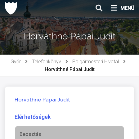
Ugrás
MENÜ
a
tartalomhoz
Horváthné Pápai Judit
Győr
Telefonkönyv
Polgármesteri Hivatal
Horváthné Pápai Judit
Horváthné Pápai Judit
Elérhetőségek
Beosztás