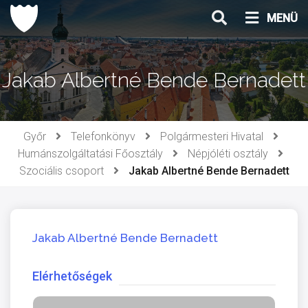
Ugrás
MENÜ
a
tartalomhoz
Jakab Albertné Bende Bernadett
Győr
Telefonkönyv
Polgármesteri Hivatal
Humánszolgáltatási Főosztály
Népjóléti osztály
Szociális csoport
Jakab Albertné Bende Bernadett
Jakab Albertné Bende Bernadett
Elérhetőségek