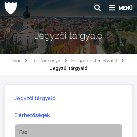
Ugrás
MENÜ
a
tartalomhoz
Jegyzői tárgyaló
Győr
Telefonkönyv
Polgármesteri Hivatal
Jegyzői tárgyaló
Jegyzői tárgyaló
Elérhetőségek
Fax