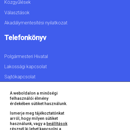
Közgyűlések
Választások
Akadálymentesítési nyilatkozat
Telefonkönyv
Polgármesteri Hivatal
Lakossági kapcsolat
Sajtókapcsolat
A weboldalon a minőségi
felhasználói élmény
érdekében sütiket használunk.
© 2026 Győr Megyei Jogú Város • Minden jog fenntartva!
Ismerje meg tájékoztatónkat
arról, hogy milyen sütiket
használunk, vagy a
beállítások
résznél ki lehet kapcsolni a