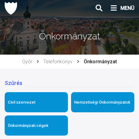
Ugrás
MENÜ
a
tartalomhoz
Önkormányzat
Győr
Telefonkönyv
Önkormányzat
Szűrés
Civil szervezet
Nemzetiségi Önkormányzatok
Önkormányzati cégek