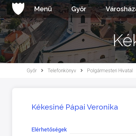
Ugrás
Menü
Győr
Városház
a
tartalomhoz
Ké
Győr
Telefonkönyv
Polgármesteri Hivatal
Kékesiné Pápai Veronika
Elérhetőségek