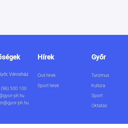
őségek
Hírek
Győr
yőr, Városház
Civil hírek
Turizmus
Sport hírek
Kultúra
 (96) 500 100
Sport
@gyor-ph.hu
er@gyor-ph.hu
Oktatás