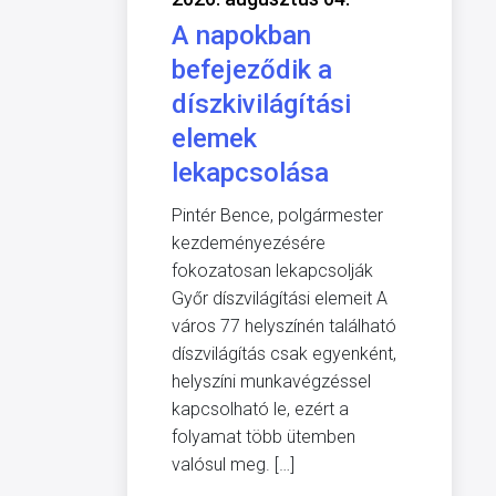
A napokban
befejeződik a
díszkivilágítási
elemek
lekapcsolása
Pintér Bence, polgármester
kezdeményezésére
fokozatosan lekapcsolják
Győr díszvilágítási elemeit A
város 77 helyszínén található
díszvilágítás csak egyenként,
helyszíni munkavégzéssel
kapcsolható le, ezért a
folyamat több ütemben
valósul meg. […]