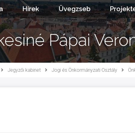
a
Hírek
Üvegzseb
Projekt
kesiné Pápai Veron
Jegyzői kabinet
Jogi és Önkormányzati Osztály
Ön