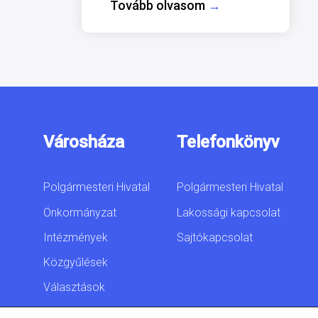
Tovább olvasom
→
Városháza
Telefonkönyv
Polgármesteri Hivatal
Polgármesteri Hivatal
Önkormányzat
Lakossági kapcsolat
Intézmények
Sajtókapcsolat
Közgyűlések
Választások
Akadálymentesítési