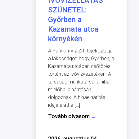
IVÓVÍZELLÁTÁS
SZÜNETEL:
Győrben a
Kazamata utca
környékén
A Pannon-Víz Zrt. tájékoztatja
a lakosságot, hogy Győrben, a
Kazamata utcában csőtörés
történt az ivóvízvezetéken. A
társaság munkatársai a hiba
mielőbbi elhárításán
dolgoznak. A hibaelhárítás
ideje alatt a […]
Tovább olvasom
→
2026. augusztus 04.