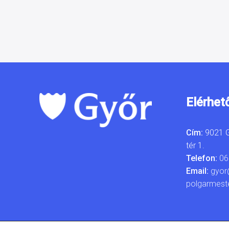
Elérhet
Cím:
9021 G
tér 1.
Telefon:
06
Email:
gyor
polgarmest