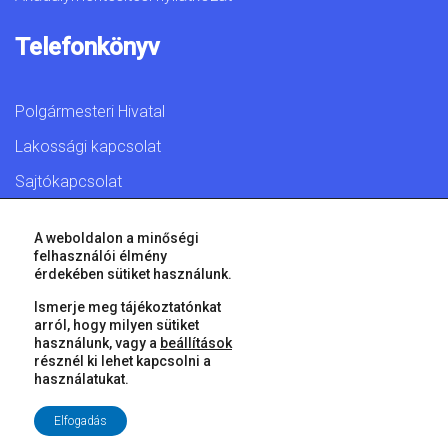
Telefonkönyv
Polgármesteri Hivatal
Lakossági kapcsolat
Sajtókapcsolat
A weboldalon a minőségi
felhasználói élmény
érdekében sütiket használunk.
© 2026 Győr Megyei Jogú Város • Minden jog fenntartva!
Ismerje meg tájékoztatónkat
arról, hogy milyen sütiket
használunk, vagy a
beállítások
résznél ki lehet kapcsolni a
használatukat.
Elfogadás