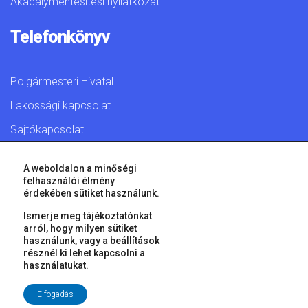
Akadálymentesítési nyilatkozat
Telefonkönyv
Polgármesteri Hivatal
Lakossági kapcsolat
Sajtókapcsolat
A weboldalon a minőségi
felhasználói élmény
érdekében sütiket használunk.
© 2026 Győr Megyei Jogú Város • Minden jog fenntartva!
Ismerje meg tájékoztatónkat
arról, hogy milyen sütiket
használunk, vagy a
beállítások
résznél ki lehet kapcsolni a
használatukat.
Elfogadás