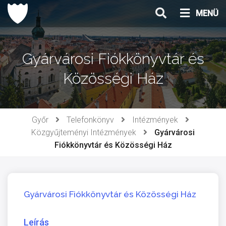
Ugrás
MENÜ
a
tartalomhoz
Gyárvárosi Fiókkönyvtár és
Közösségi Ház
Győr
Telefonkönyv
Intézmények
Közgyűjteményi Intézmények
Gyárvárosi
Fiókkönyvtár és Közösségi Ház
Gyárvárosi Fiókkönyvtár és Közösségi Ház
Leírás