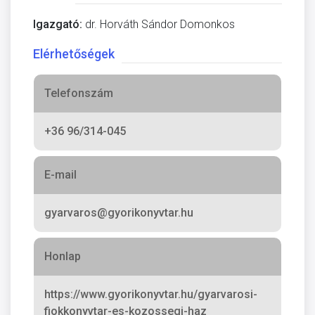
Igazgató:
dr. Horváth Sándor Domonkos
Elérhetőségek
Telefonszám
+36 96/314-045
E-mail
gyarvaros@gyorikonyvtar.hu
Honlap
https://www.gyorikonyvtar.hu/gyarvarosi-
fiokkonyvtar-es-kozossegi-haz