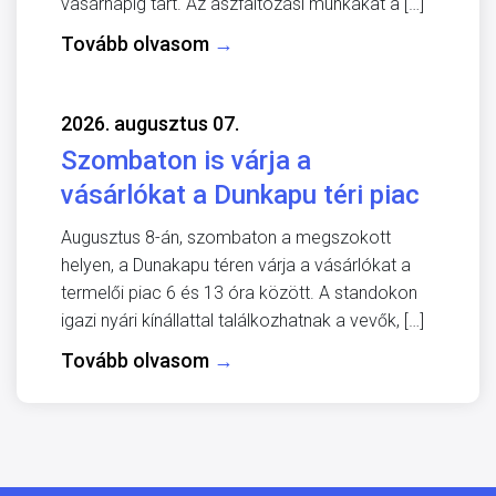
vasárnapig tart. Az aszfaltozási munkákat a […]
Tovább olvasom
→
2026. augusztus 07.
Szombaton is várja a
vásárlókat a Dunkapu téri piac
Augusztus 8-án, szombaton a megszokott
helyen, a Dunakapu téren várja a vásárlókat a
termelői piac 6 és 13 óra között. A standokon
igazi nyári kínállattal találkozhatnak a vevők, […]
Tovább olvasom
→