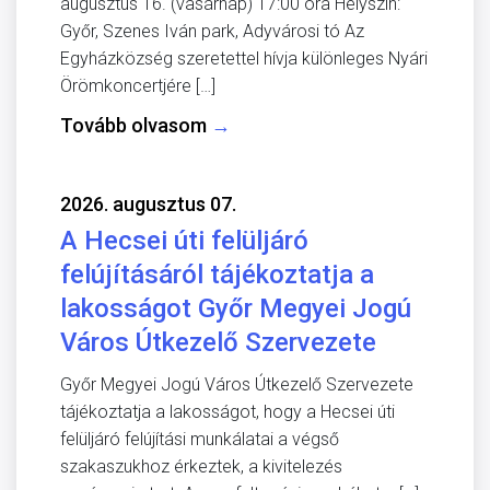
augusztus 16. (vasárnap) 17:00 óra Helyszín:
Győr, Szenes Iván park, Adyvárosi tó Az
Egyházközség szeretettel hívja különleges Nyári
Örömkoncertjére […]
Tovább olvasom
→
2026. augusztus 07.
A Hecsei úti felüljáró
felújításáról tájékoztatja a
lakosságot Győr Megyei Jogú
Város Útkezelő Szervezete
Győr Megyei Jogú Város Útkezelő Szervezete
tájékoztatja a lakosságot, hogy a Hecsei úti
felüljáró felújítási munkálatai a végső
szakaszukhoz érkeztek, a kivitelezés