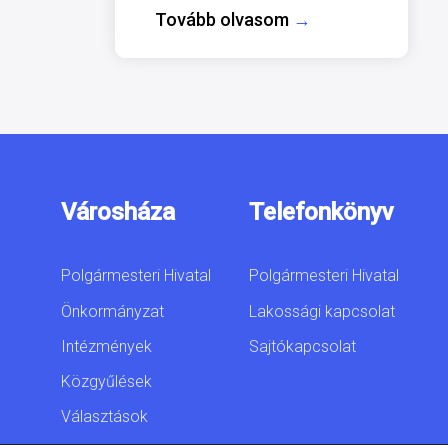
Tovább olvasom
→
Városháza
Telefonkönyv
Polgármesteri Hivatal
Polgármesteri Hivatal
Önkormányzat
Lakossági kapcsolat
Intézmények
Sajtókapcsolat
Közgyűlések
Választások