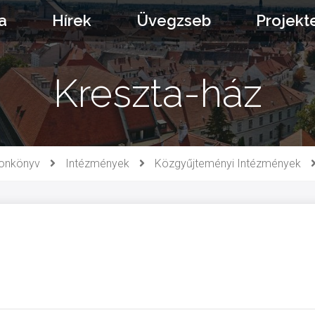
a
Hírek
Üvegzseb
Projekt
Kreszta-ház
fonkönyv
Intézmények
Közgyűjteményi Intézmények