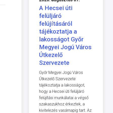
A Hecsei úti
felüljáró
felújításáról
tájékoztatja a
lakosságot Győr
Megyei Jogú Város
Útkezelő
Szervezete
Győr Megyei Jogú Város
Útkezelő Szervezete
tájékoztatja a lakosságot,
hogy a Hecsei úti felüljáró
felújítási munkálatai a végső
szakaszukhoz érkeztek, a
kivitelezés vasárnapig tart. Az