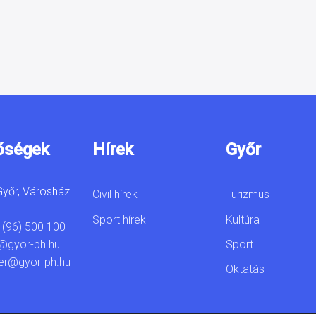
őségek
Hírek
Győr
yőr, Városház
Civil hírek
Turizmus
Sport hírek
Kultúra
 (96) 500 100
Sport
@gyor-ph.hu
er@gyor-ph.hu
Oktatás