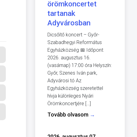
örömkoncertet
tartanak
Adyvárosban
Dicsőítő koncert – Győr-
Szabadhegyi Református
Egyházközség 📅 Időpont:
2026. augusztus 16.
(vasárnap) 17:00 óra Helyszín:
Győr, Szenes Iván park,
Adyvárosi tó Az
Egyházközség szeretettel
hívja különleges Nyári
Örömkoncertjére […]
Tovább olvasom
→
2026. augusztus 07.