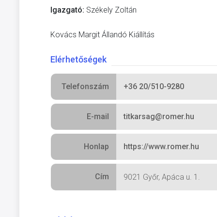
Igazgató:
Székely Zoltán
Kovács Margit Állandó Kiállítás
Elérhetőségek
Telefonszám
+36 20/510-9280
E-mail
titkarsag@romer.hu
Honlap
https://www.romer.hu
Cím
9021 Győr, Apáca u. 1.