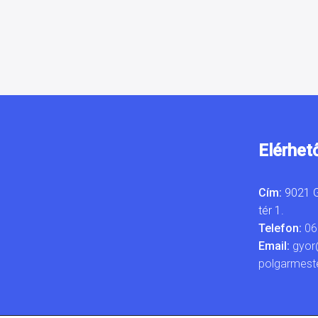
Elérhet
Cím:
9021 G
tér 1.
Telefon:
06
Email:
gyor
polgarmest