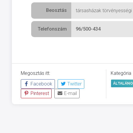
Beosztás
társasházak törvényességi 
Telefonszám
96/500-434
Megosztás itt:
Kategória
Facebook
Twitter
ÁLTALÁNO
Pinterest
E-mail