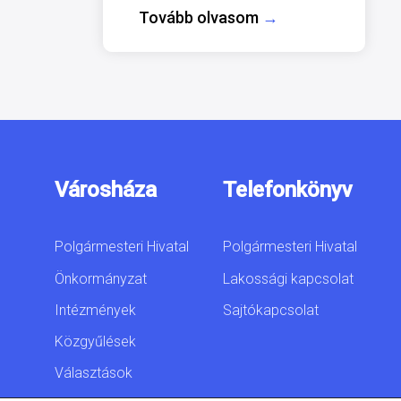
Tovább olvasom
→
Városháza
Telefonkönyv
Polgármesteri Hivatal
Polgármesteri Hivatal
Önkormányzat
Lakossági kapcsolat
Intézmények
Sajtókapcsolat
Közgyűlések
Választások