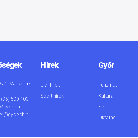
őségek
Hírek
Győr
yőr, Városház
Civil hírek
Turizmus
Sport hírek
Kultúra
 (96) 500 100
Sport
@gyor-ph.hu
er@gyor-ph.hu
Oktatás