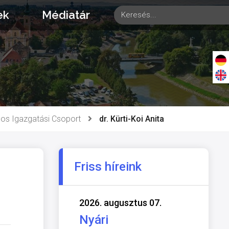
ek
Médiatár
nos Igazgatási Csoport
dr. Kürti-Koi Anita
Friss híreink
2026. augusztus 07.
Nyári