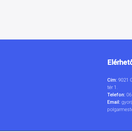
Elérhet
Cím:
9021 G
tér 1.
Telefon:
06
Email:
gyor
polgarmest