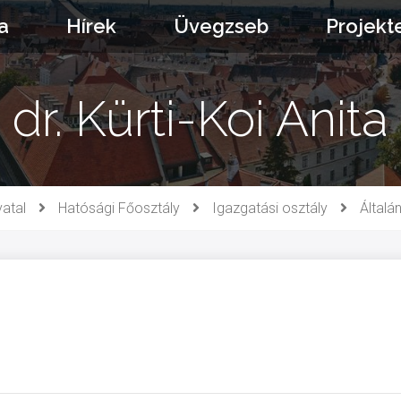
a
Hírek
Üvegzseb
Projekt
dr. Kürti-Koi Anita
atal
Hatósági Főosztály
Igazgatási osztály
Általá