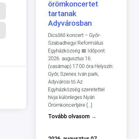
örömkoncertet
tartanak
Adyvárosban
Dicsőítő koncert – Győr-
Szabadhegyi Református
Egyházközség 📅 Időpont:
2026. augusztus 16.
(vasárnap) 17:00 óra Helyszín:
Győr, Szenes Iván park,
Adyvárosi tó Az
Egyházközség szeretettel
hívja különleges Nyári
Örömkoncertjére […]
Tovább olvasom
→
2026. augusztus 07.