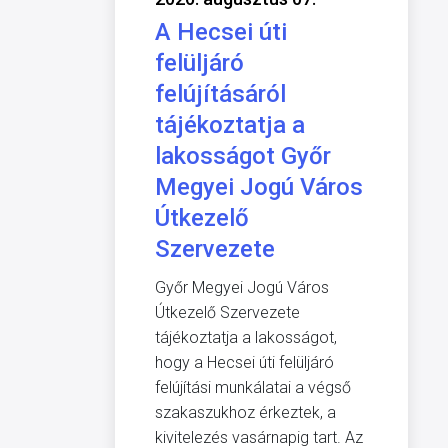
A Hecsei úti
felüljáró
felújításáról
tájékoztatja a
lakosságot Győr
Megyei Jogú Város
Útkezelő
Szervezete
Győr Megyei Jogú Város
Útkezelő Szervezete
tájékoztatja a lakosságot,
hogy a Hecsei úti felüljáró
felújítási munkálatai a végső
szakaszukhoz érkeztek, a
kivitelezés vasárnapig tart. Az