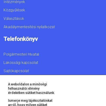
Intézmények
Közgyűlések
Választások
Akadálymentesítési nyilatkozat
Telefonkönyv
Polgármesteri Hivatal
Lakossági kapcsolat
Sajtókapcsolat
A weboldalon a minőségi
felhasználói élmény
érdekében sütiket használunk.
© 2026 Győr Megyei Jogú Város • Minden jog fenntartva!
Ismerje meg tájékoztatónkat
arról, hogy milyen sütiket