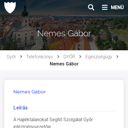
Ugrás
MENÜ
a
tartalomhoz
Nemes Gábor
Győr
Telefonkönyv
GYŐR
Egészségügy
Nemes Gábor
Nemes Gábor
Leírás
A Hajléktalanokat Segítő Szolgálat Győr
intézményvezetője