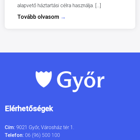
alapvető háztartási célra használja. […]
Tovább olvasom
→
Elérhetőségek
Cím:
9021 Győr, Városház tér 1.
Telefon:
06 (96) 500 100