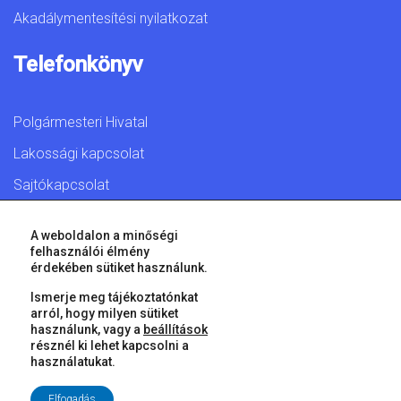
Akadálymentesítési nyilatkozat
Telefonkönyv
Polgármesteri Hivatal
Lakossági kapcsolat
Sajtókapcsolat
A weboldalon a minőségi
felhasználói élmény
érdekében sütiket használunk.
© 2026 Győr Megyei Jogú Város • Minden jog fenntartva!
Ismerje meg tájékoztatónkat
arról, hogy milyen sütiket
használunk, vagy a
beállítások
résznél ki lehet kapcsolni a
használatukat.
Elfogadás