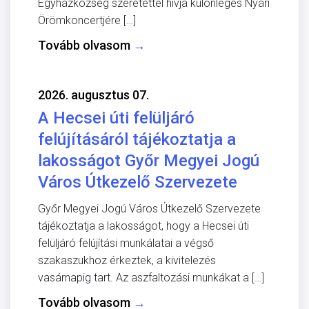
Egyházközség szeretettel hívja különleges Nyári
Örömkoncertjére […]
Tovább olvasom
→
2026. augusztus 07.
A Hecsei úti felüljáró
felújításáról tájékoztatja a
lakosságot Győr Megyei Jogú
Város Útkezelő Szervezete
Győr Megyei Jogú Város Útkezelő Szervezete
tájékoztatja a lakosságot, hogy a Hecsei úti
felüljáró felújítási munkálatai a végső
szakaszukhoz érkeztek, a kivitelezés
vasárnapig tart. Az aszfaltozási munkákat a […]
Tovább olvasom
→