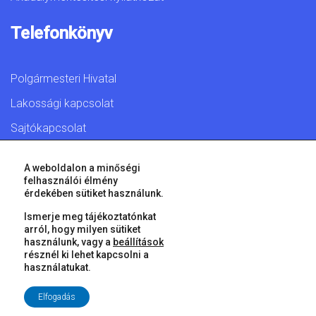
Telefonkönyv
Polgármesteri Hivatal
Lakossági kapcsolat
Sajtókapcsolat
A weboldalon a minőségi
felhasználói élmény
érdekében sütiket használunk.
© 2026 Győr Megyei Jogú Város • Minden jog fenntartva!
Ismerje meg tájékoztatónkat
arról, hogy milyen sütiket
használunk, vagy a
beállítások
résznél ki lehet kapcsolni a
használatukat.
Elfogadás