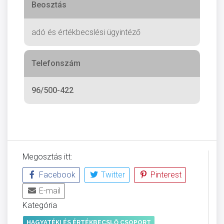
Beosztás
adó és értékbecslési ügyintéző
Telefonszám
96/500-422
Megosztás itt:
Facebook
Twitter
Pinterest
E-mail
Kategória
HAGYATÉKI ÉS ÉRTÉKBECSLŐ CSOPORT