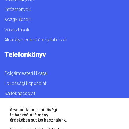
Intézmények
Közgyűlések
Választások
Akadálymentesítési nyilatkozat
Telefonkönyv
Polgármesteri Hivatal
Lakossági kapcsolat
Sajtókapcsolat
A weboldalon a minőségi
felhasználói élmény
érdekében sütiket használunk.
© 2026 Győr Megyei Jogú Város • Minden jog fenntartva!