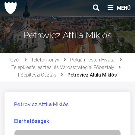
Ugrás
MENÜ
a
tartalomhoz
Petrovicz Attila Miklós
Győr
Telefonkönyv
Polgármesteri Hivatal
Településfejlesztési és Városstratégiai Főosztály
Főépítészi Osztály
Petrovicz Attila Miklós
Petrovicz Attila Miklós
Elérhetőségek