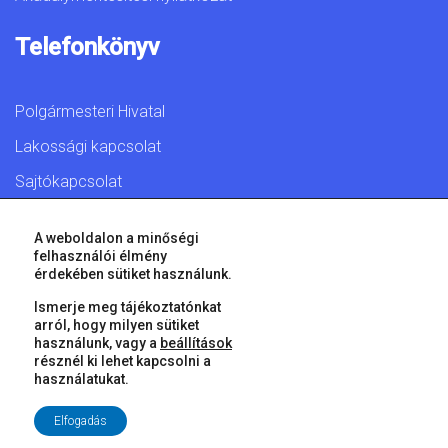
Telefonkönyv
Polgármesteri Hivatal
Lakossági kapcsolat
Sajtókapcsolat
A weboldalon a minőségi
felhasználói élmény
érdekében sütiket használunk.
© 2026 Győr Megyei Jogú Város • Minden jog fenntartva!
Ismerje meg tájékoztatónkat
arról, hogy milyen sütiket
használunk, vagy a
beállítások
résznél ki lehet kapcsolni a
használatukat.
Elfogadás