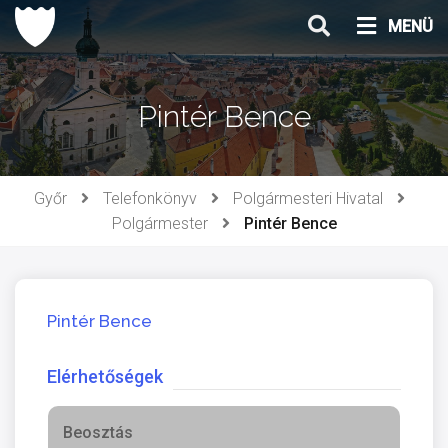
Ugrás
MENÜ
a
tartalomhoz
Pintér Bence
Győr
Telefonkönyv
Polgármesteri Hivatal
Polgármester
Pintér Bence
Pintér Bence
Elérhetőségek
Beosztás