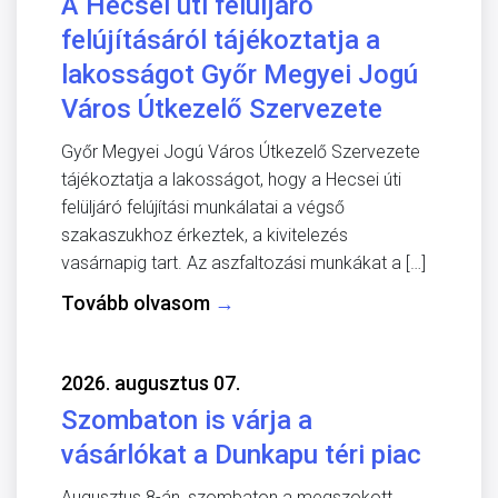
A Hecsei úti felüljáró
felújításáról tájékoztatja a
lakosságot Győr Megyei Jogú
Város Útkezelő Szervezete
Győr Megyei Jogú Város Útkezelő Szervezete
tájékoztatja a lakosságot, hogy a Hecsei úti
felüljáró felújítási munkálatai a végső
szakaszukhoz érkeztek, a kivitelezés
vasárnapig tart. Az aszfaltozási munkákat a […]
Tovább olvasom
→
2026. augusztus 07.
Szombaton is várja a
vásárlókat a Dunkapu téri piac
Augusztus 8-án, szombaton a megszokott