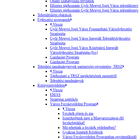
Önálló szabályozási tervlapok
Előzetes tájékoztatás Győr Megyei Jogú Város településterv
Előzetes tájékoztatás Győr Megyei Jogú Város településterv
Településképi eljárások
Fejlesztési programok
Vissza
Győr Megyei Jogú Város Fenntartható Városfejlesztési
Stratégiája
Győr Megyei Jogú Város Integrált Településfejlesztési
Stratégiája
Győr Megyei Jogú Város Középtávú Integrált
Városfejlesztési Stratégiája (Ivs)
Gazdasági Program
Gazdasági Program
Telepítési tanulmánytervek partnerségi egyeztetése, TRSZ
Vissza
Tájékoztató a TRSZ megkötésének menetéről
Telepítési tanulmányok
Környezetvédelem
Vissza
EMAS
Stratégiai zajtérkép
Városi Fecskevédelmi Program
Vissza
Fecskék régen és ma
Ismerkedjünk meg a Magyarországon élő
fecskefajokkal!
Mit tehetünk a fecskék védelmében?
Gyakran Ismételt Kérdések
Városi Fecskevédelmi Programban együttműködő