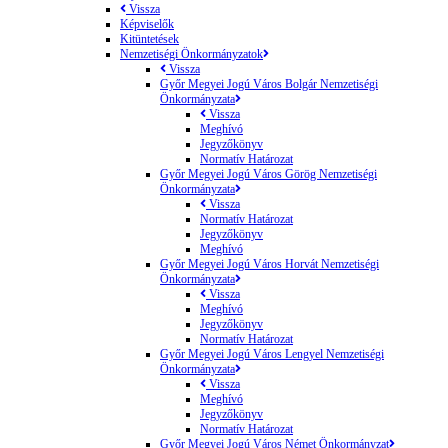
Vissza
Képviselők
Kitüntetések
Nemzetiségi Önkormányzatok
Vissza
Győr Megyei Jogú Város Bolgár Nemzetiségi
Önkormányzata
Vissza
Meghívó
Jegyzőkönyv
Normatív Határozat
Győr Megyei Jogú Város Görög Nemzetiségi
Önkormányzata
Vissza
Normatív Határozat
Jegyzőkönyv
Meghívó
Győr Megyei Jogú Város Horvát Nemzetiségi
Önkormányzata
Vissza
Meghívó
Jegyzőkönyv
Normatív Határozat
Győr Megyei Jogú Város Lengyel Nemzetiségi
Önkormányzata
Vissza
Meghívó
Jegyzőkönyv
Normatív Határozat
Győr Megyei Jogú Város Német Önkormányzat