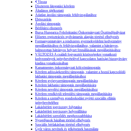
Vissza
Díszterem látogatási kérelem
Általános tájékoztató
Adatlap ápolási támogatás felülvizsgálatához
Ebösszeírás
Ápolási támogatás
Bérlőtársi elismerés
Bursa Hungarica Felsőoktatási Önkormányzati Ösztöndíjpályázat
Előzetes regisztrációs nyilvántartás alapján történő elhelyezés
Formanyomtatvány a rendszeres gyermekvédelmi kedvezmény
megállapításához és felülvizsgálatához, valamint a hátrányos,
halmozottan hátrányos helyzet fennállásának megállapításához
VÁLTOZÁS A családi fogyasztói közösségekre vonatkozó
kedvezmények igénybevételével kapcsolatos hatósági bizonyítvány
kiadása vonatkozásában
Kamatmentes önkormányzati kölcsöntámogatás
Kérelem adósságkezelési támogatás, valamint a hozzá kapcsolódó
lakhatási támogatás megállapításához
Kérelem gyógyszertámogatás megállapítására
Kérelem lakhatási támogatás megállapítására
Kérelem nevelési támogatás megállapításához
Kérelem rendkívüli települési támogatás megállapítására
Kérelem a személyes gondoskodást nyújtó szociális ellátás
igénybevételéhez
Lakásbérleti jogviszony folytatása
Lakásbérleti jogviszony helyreállítása
Lakásbérleti szerződés meghosszabbítása
Nyugdíjasok házában történő elhelyezés
Szociális bérlakásban történő elhelyezés
Győr város nevének és jelképeinek használata