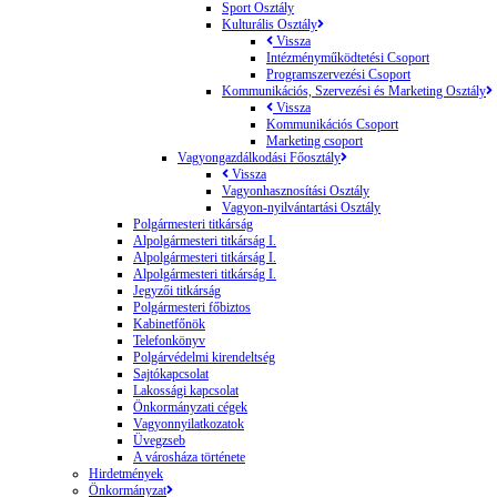
Sport Osztály
Kulturális Osztály
Vissza
Intézményműködtetési Csoport
Programszervezési Csoport
Kommunikációs, Szervezési és Marketing Osztály
Vissza
Kommunikációs Csoport
Marketing csoport
Vagyongazdálkodási Főosztály
Vissza
Vagyonhasznosítási Osztály
Vagyon-nyilvántartási Osztály
Polgármesteri titkárság
Alpolgármesteri titkárság I.
Alpolgármesteri titkárság I.
Alpolgármesteri titkárság I.
Jegyzői titkárság
Polgármesteri főbiztos
Kabinetfőnök
Telefonkönyv
Polgárvédelmi kirendeltség
Sajtókapcsolat
Lakossági kapcsolat
Önkormányzati cégek
Vagyonnyilatkozatok
Üvegzseb
A városháza története
Hirdetmények
Önkormányzat