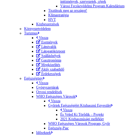
intézmények, szervezetek, cégek
Városi Fecskevédelmi Program Kalendárium
Tisztítsuk meg az országot!
Klímastratégia
HVT
Közbeszerzések
Környezetvédelem
Turizmus
Vissza
Események
Látnivalók
Látogatóközpont
Szálláshelyek
Gasztronómia
Megközelítés
Aktív szabadidő
Érdekességek
Egészségügy
Vissza
Gyógyszertárak
Orvosi rendelések
WHO Egészséges Városok
Vissza
Győriek Egészségéért Közhasznú Egyesület
Vissza
És Veled Ki Törődik – Projekt
2021 Közhasznúsági melléklet
WHO Egészséges Városok Program, Győr
Egészség-Piac
Időseknek