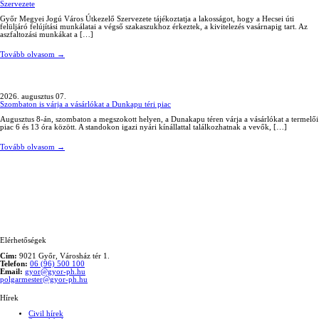
Szervezete
Győr Megyei Jogú Város Útkezelő Szervezete tájékoztatja a lakosságot, hogy a Hecsei úti
felüljáró felújítási munkálatai a végső szakaszukhoz érkeztek, a kivitelezés vasárnapig tart. Az
aszfaltozási munkákat a […]
Tovább olvasom
→
2026. augusztus 07.
Szombaton is várja a vásárlókat a Dunkapu téri piac
Augusztus 8-án, szombaton a megszokott helyen, a Dunakapu téren várja a vásárlókat a termelői
piac 6 és 13 óra között. A standokon igazi nyári kínállattal találkozhatnak a vevők, […]
Tovább olvasom
→
Elérhetőségek
Cím:
9021 Győr, Városház tér 1.
Telefon:
06 (96) 500 100
Email:
gyor@gyor-ph.hu
polgarmester@gyor-ph.hu
Hírek
Civil hírek