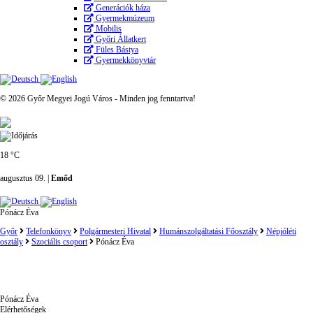
Generációk háza
Gyermekmúzeum
Mobilis
Győri Állatkert
Füles Bástya
Gyermekkönyvtár
© 2026 Győr Megyei Jogú Város - Minden jog fenntartva!
18 °C
augusztus 09. |
Emőd
Pónácz Éva
Győr
Telefonkönyv
Polgármesteri Hivatal
Humánszolgáltatási Főosztály
Népjóléti
osztály
Szociális csoport
Pónácz Éva
Pónácz Éva
Elérhetőségek