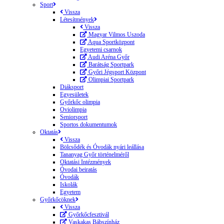
Sport
Vissza
Létesítmények
Vissza
Magyar Vilmos Uszoda
Aqua Sportközpont
Egyetemi csarnok
Audi Aréna Győr
Barátság Sportpark
Győri Jégsport Központ
Olimpiai Sportpark
Diáksport
Egyesületek
Győrkőc olimpia
Oviolimpia
Seniorsport
Sportos dokumentumok
Oktatás
Vissza
Bölcsődék és Óvodák nyári leállása
Tananyag Győr történelméről
Oktatási Intézmények
Óvodai beiratás
Óvodák
Iskolák
Egyetem
Győrkőcöknek
Vissza
Győrkőcfesztivál
Vaskakas Bábszínház