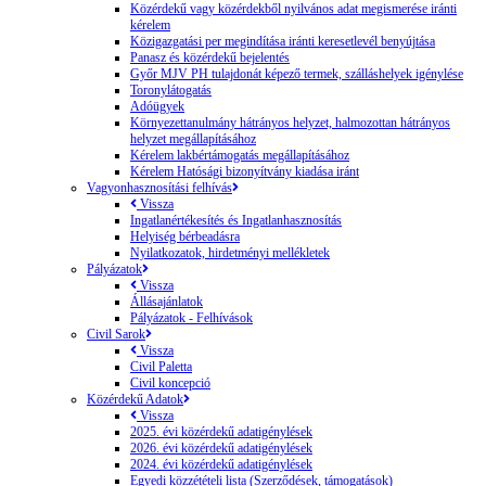
Közérdekű vagy közérdekből nyilvános adat megismerése iránti
kérelem
Közigazgatási per megindítása iránti keresetlevél benyújtása
Panasz és közérdekű bejelentés
Győr MJV PH tulajdonát képező termek, szálláshelyek igénylése
Toronylátogatás
Adóügyek
Környezettanulmány hátrányos helyzet, halmozottan hátrányos
helyzet megállapításához
Kérelem lakbértámogatás megállapításához
Kérelem Hatósági bizonyítvány kiadása iránt
Vagyonhasznosítási felhívás
Vissza
Ingatlanértékesítés és Ingatlanhasznosítás
Helyiség bérbeadásra
Nyilatkozatok, hirdetményi mellékletek
Pályázatok
Vissza
Állásajánlatok
Pályázatok - Felhívások
Civil Sarok
Vissza
Civil Paletta
Civil koncepció
Közérdekű Adatok
Vissza
2025. évi közérdekű adatigénylések
2026. évi közérdekű adatigénylések
2024. évi közérdekű adatigénylések
Egyedi közzétételi lista (Szerződések, támogatások)