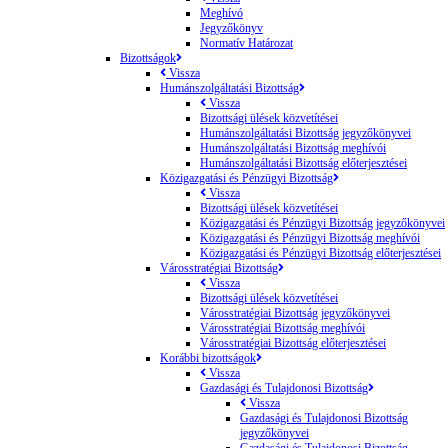
Meghívó
Jegyzőkönyv
Normatív Határozat
Bizottságok
Vissza
Humánszolgáltatási Bizottság
Vissza
Bizottsági ülések közvetítései
Humánszolgáltatási Bizottság jegyzőkönyvei
Humánszolgáltatási Bizottság meghívói
Humánszolgáltatási Bizottság előterjesztései
Közigazgatási és Pénzügyi Bizottság
Vissza
Bizottsági ülések közvetítései
Közigazgatási és Pénzügyi Bizottság jegyzőkönyvei
Közigazgatási és Pénzügyi Bizottság meghívói
Közigazgatási és Pénzügyi Bizottság előterjesztései
Városstratégiai Bizottság
Vissza
Bizottsági ülések közvetítései
Városstratégiai Bizottság jegyzőkönyvei
Városstratégiai Bizottság meghívói
Városstratégiai Bizottság előterjesztései
Korábbi bizottságok
Vissza
Gazdasági és Tulajdonosi Bizottság
Vissza
Gazdasági és Tulajdonosi Bizottság
jegyzőkönyvei
Gazdasági és Tulajdonosi Bizottság