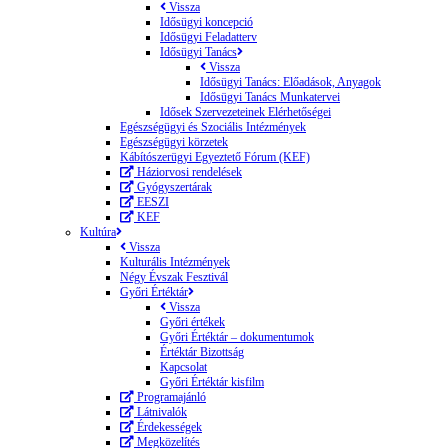
Vissza
Idősügyi koncepció
Idősügyi Feladatterv
Idősügyi Tanács
Vissza
Idősügyi Tanács: Előadások, Anyagok
Idősügyi Tanács Munkatervei
Idősek Szervezeteinek Elérhetőségei
Egészségügyi és Szociális Intézmények
Egészségügyi körzetek
Kábítószerügyi Egyeztető Fórum (KEF)
Háziorvosi rendelések
Gyógyszertárak
EESZI
KEF
Kultúra
Vissza
Kulturális Intézmények
Négy Évszak Fesztivál
Győri Értéktár
Vissza
Győri értékek
Győri Értéktár – dokumentumok
Értéktár Bizottság
Kapcsolat
Győri Értéktár kisfilm
Programajánló
Látnivalók
Érdekességek
Megközelítés