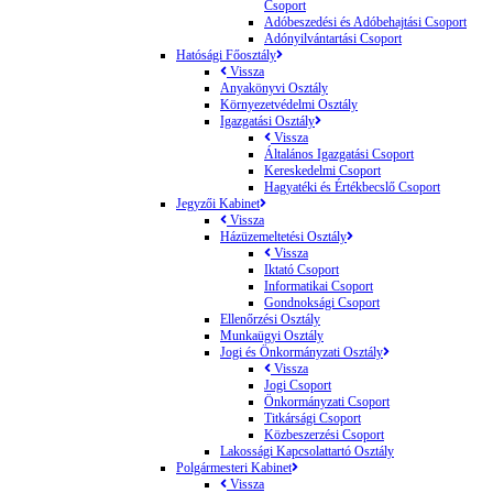
Csoport
Adóbeszedési és Adóbehajtási Csoport
Adónyilvántartási Csoport
Hatósági Főosztály
Vissza
Anyakönyvi Osztály
Környezetvédelmi Osztály
Igazgatási Osztály
Vissza
Általános Igazgatási Csoport
Kereskedelmi Csoport
Hagyatéki és Értékbecslő Csoport
Jegyzői Kabinet
Vissza
Házüzemeltetési Osztály
Vissza
Iktató Csoport
Informatikai Csoport
Gondnoksági Csoport
Ellenőrzési Osztály
Munkaügyi Osztály
Jogi és Önkormányzati Osztály
Vissza
Jogi Csoport
Önkormányzati Csoport
Titkársági Csoport
Közbeszerzési Csoport
Lakossági Kapcsolattartó Osztály
Polgármesteri Kabinet
Vissza