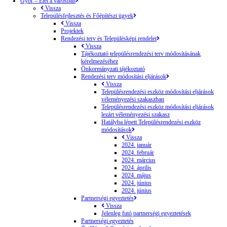
Győr – Élet a városban
Vissza
Településfejlesztés és Főépítészi ügyek
Vissza
Projektek
Rendezési terv és Településképi rendelet
Vissza
Tájékoztató településrendezési terv módosításának
kérelmezéséhez
Önkormányzati tájékoztató
Rendezési terv módosítási eljárások
Vissza
Településrendezési eszköz módosítási eljárások
véleményezési szakaszban
Településrendezési eszköz módosítási eljárások
lezárt véleményezési szakasz
Hatályba lépett Településrendezési eszköz
módosítások
Vissza
2024. január
2024. február
2024. március
2024. április
2024. május
2024. június
2024. június
Partnerségi egyeztetés
Vissza
Jelenleg futó partnerségi egyeztetések
Partnerségi egyeztetés