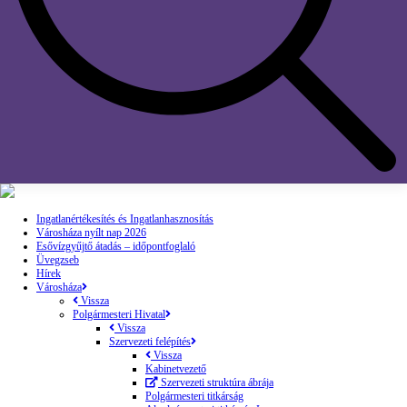
Ingatlanértékesítés és Ingatlanhasznosítás
Városháza nyílt nap 2026
Esővízgyűjtő átadás – időpontfoglaló
Üvegzseb
Hírek
Városháza
Vissza
Polgármesteri Hivatal
Vissza
Szervezeti felépítés
Vissza
Kabinetvezető
Szervezeti struktúra ábrája
Polgármesteri titkárság