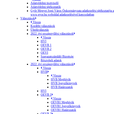
Adatvédelmi tisztviselő
Adatvédelmi tájékoztatók
Győr Megyei Jogú Város Önkormányzata adatkezelési tájékoztatója a
www.gyor.hu weboldal adatkezelésével kapcsolatban
Választások
Vissza
Korábbi választások
Ülnökválasztás
2022. évi országgyűlési választások
Vissza
HVI
OEVB 1
OEVB 2
OEVI
Szavazatszámláló Bizottság
Részvételi adatok
2022. évi országgyűlési választások
Vissza
HVB
Vissza
HVB Meghívók
HVB Jegyzőkönyvek
HVB Határozatok
HVI
OEVB 1
Vissza
OEVB1 Meghívók
OEVB1 Jegyzőkönyvek
OEVB1 Határozatok
OEVB 2