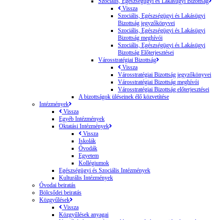
Szociális, Egészségügyi és Lakásügyi Bizottság
Vissza
Szociális, Egészségügyi és Lakásügyi
Bizottság jegyzőkönyvei
Szociális, Egészségügyi és Lakásügyi
Bizottság meghívói
Szociális, Egészségügyi és Lakásügyi
Bizottság Előterjesztései
Városstratégiai Bizottság
Vissza
Városstratégiai Bizottság jegyzőkönyvei
Városstratégiai Bizottság meghívói
Városstratégiai Bizottság előterjesztései
A bizottságok üléseinek élő közvetítése
Intézmények
Vissza
Egyéb Intézmények
Oktatási Intézmények
Vissza
Iskolák
Óvodák
Egyetem
Kollégiumok
Egészségügyi és Szociális Intézmények
Kulturális Intézmények
Óvodai beiratás
Bölcsődei beiratás
Közgyűlések
Vissza
Közgyűlések anyagai