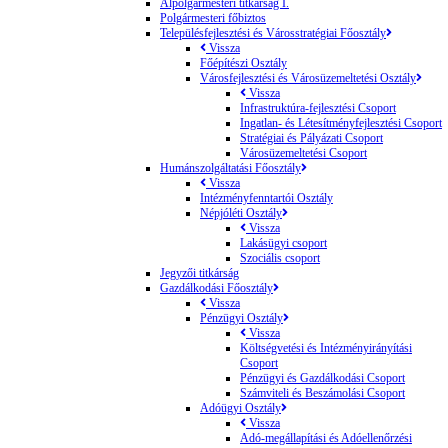
Alpolgármesteri titkárság I.
Polgármesteri főbiztos
Településfejlesztési és Városstratégiai Főosztály
Vissza
Főépítészi Osztály
Városfejlesztési és Városüzemeltetési Osztály
Vissza
Infrastruktúra-fejlesztési Csoport
Ingatlan- és Létesítményfejlesztési Csoport
Stratégiai és Pályázati Csoport
Városüzemeltetési Csoport
Humánszolgáltatási Főosztály
Vissza
Intézményfenntartói Osztály
Népjóléti Osztály
Vissza
Lakásügyi csoport
Szociális csoport
Jegyzői titkárság
Gazdálkodási Főosztály
Vissza
Pénzügyi Osztály
Vissza
Költségvetési és Intézményirányítási
Csoport
Pénzügyi és Gazdálkodási Csoport
Számviteli és Beszámolási Csoport
Adóügyi Osztály
Vissza
Adó-megállapítási és Adóellenőrzési