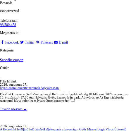
Beosztás
csoportvezető
Telefonszám
96/500-458
Megosztás itt:
Facebook
Twitter
Pinterest
E-mail
Kategória
Szociális csoport
Címke
-
Friss híreink
2026. augusztus 07.
Nyári örömkoncertet tartanak Adyvárosban
Dicsőítő koncert – Győr-Szabadhegyi Református Egyházközség 📅 Időpont: 2026. augusztus
16. (vasárnap) 17:00 óra Helyszín: Győr, Szenes Iván park, Adyvárosi tó Az Egyházközség
szeretettel hívja különleges Nyári Örömkoncertjére […]
Tovább olvasom
→
2026. augusztus 07.
A Hecsei úti felüljáró felújításáról tájékoztatja a lakosságot Győr Megyei Jogú Város Útkezelő