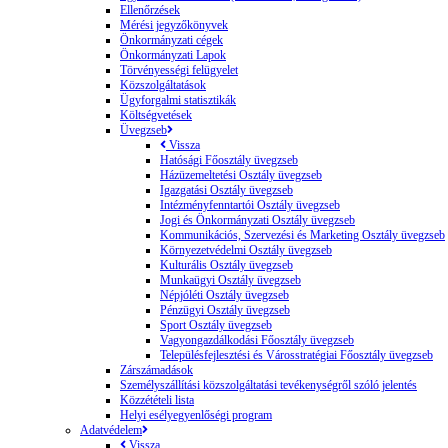
Ellenőrzések
Mérési jegyzőkönyvek
Önkormányzati cégek
Önkormányzati Lapok
Törvényességi felügyelet
Közszolgáltatások
Ügyforgalmi statisztikák
Költségvetések
Üvegzseb
Vissza
Hatósági Főosztály üvegzseb
Házüzemeltetési Osztály üvegzseb
Igazgatási Osztály üvegzseb
Intézményfenntartói Osztály üvegzseb
Jogi és Önkormányzati Osztály üvegzseb
Kommunikációs, Szervezési és Marketing Osztály üvegzseb
Környezetvédelmi Osztály üvegzseb
Kulturális Osztály üvegzseb
Munkaügyi Osztály üvegzseb
Népjóléti Osztály üvegzseb
Pénzügyi Osztály üvegzseb
Sport Osztály üvegzseb
Vagyongazdálkodási Főosztály üvegzseb
Településfejlesztési és Városstratégiai Főosztály üvegzseb
Zárszámadások
Személyszállítási közszolgáltatási tevékenységről szóló jelentés
Közzétételi lista
Helyi esélyegyenlőségi program
Adatvédelem
Vissza