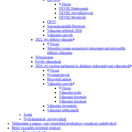
Vissza
OEVB2 Határozatok
OEVB2 Jegyzőkönyvek
OEVB2 Meghívók
OEVI
Szavazatszámláló Bizottság
Választási térképek 2026
Választási szervek
2022. évi időközi választás
Vissza
Települési román nemzetiségi önkormányzati képviselők
időközi választása
Népszavazás
Egyéb választások
2024. évi európai parlamenti és általános önkormányzati választások
Vissza
Nyomtatványok
Részvételi adatok
Választási szervek
Vissza
Választási iroda
Választási bizottság
Választási bizottság
Választási ügyintézés
Választási tájékoztatók
Jogtár
Nyilvántartások, névjegyzékek
Tájékoztatás a panasz, vagy közérdekű bejelentésre vonatkozó szabályokról
Belső visszaélés-bejelentő rendszer