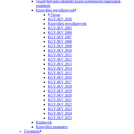
Veszélyhelyzetre tekintettel hozott polgármesteri határozatok,
rendeletek
Közgyűlési jegyzőkönyvek
Vissza
KGY-JKV 2026
Közgyűlési jegyzőkönyvek
KGY-JKV 2005
KGY-JKV 2006
KGY-JKV 2007
KGY-JKV 2008
KGY-JKV 2009
KGY-JKV 2010
KGY-JKV 2011
KGY-JKV 2012
KGY-JKV 2013
KGY-JKV 2014
KGY-JKV 2015
KGY-JKV 2016
KGY-JKV 2017
KGY-JKV 2018
KGY-JKV 2019
KGY-JKV 2020
KGY-JKV 2021
KGY-JKV 2022
KGY-JKV 2023
KGY-JKV 2024
KGY-JKV 2025
Közlönyök
Közgyűlési munkaterv
Ügyintézés