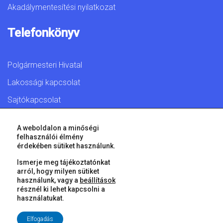
Akadálymentesítési nyilatkozat
Telefonkönyv
Polgármesteri Hivatal
Lakossági kapcsolat
Sajtókapcsolat
A weboldalon a minőségi
felhasználói élmény
érdekében sütiket használunk.
© 2026 Győr Megyei Jogú Város • Minden jog fenntartva!
Ismerje meg tájékoztatónkat
arról, hogy milyen sütiket
használunk, vagy a
beállítások
résznél ki lehet kapcsolni a
használatukat.
Elfogadás