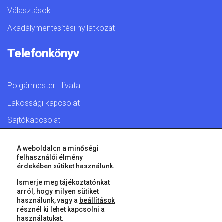
Választások
Akadálymentesítési nyilatkozat
Telefonkönyv
Polgármesteri Hivatal
Lakossági kapcsolat
Sajtókapcsolat
A weboldalon a minőségi
felhasználói élmény
érdekében sütiket használunk.
© 2026 Győr Megyei Jogú Város • Minden jog fenntartva!
Ismerje meg tájékoztatónkat
arról, hogy milyen sütiket
használunk, vagy a
beállítások
résznél ki lehet kapcsolni a
használatukat.