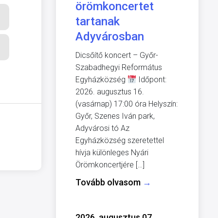
örömkoncertet
tartanak
Adyvárosban
Dicsőítő koncert – Győr-
Szabadhegyi Református
Egyházközség
Időpont:
2026. augusztus 16.
(vasárnap) 17:00 óra Helyszín:
Győr, Szenes Iván park,
Adyvárosi tó Az
Egyházközség szeretettel
hívja különleges Nyári
Örömkoncertjére […]
Tovább olvasom
→
2026. augusztus 07.