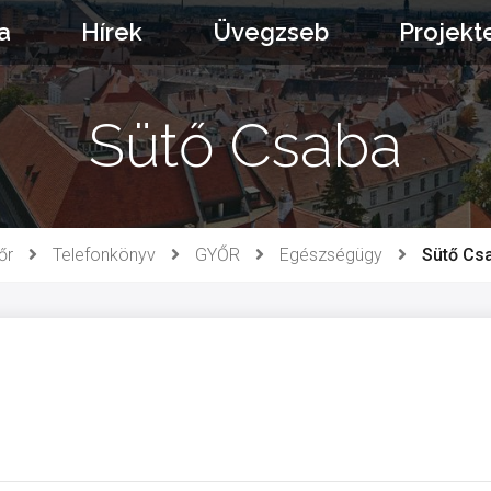
a
Hírek
Üvegzseb
Projekt
Sütő Csaba
őr
Telefonkönyv
GYŐR
Egészségügy
Sütő Cs