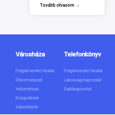
Tovább olvasom
→
Városháza
Telefonkönyv
Polgármesteri Hivatal
Polgármesteri Hivatal
Önkormányzat
Lakossági kapcsolat
Intézmények
Sajtókapcsolat
Közgyűlések
Választások