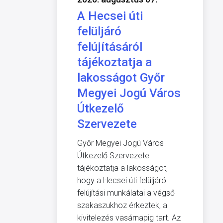
A Hecsei úti
felüljáró
felújításáról
tájékoztatja a
lakosságot Győr
Megyei Jogú Város
Útkezelő
Szervezete
Győr Megyei Jogú Város
Útkezelő Szervezete
tájékoztatja a lakosságot,
hogy a Hecsei úti felüljáró
felújítási munkálatai a végső
szakaszukhoz érkeztek, a
kivitelezés vasárnapig tart. Az