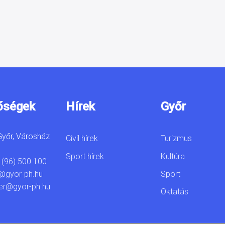
őségek
Hírek
Győr
yőr, Városház
Civil hírek
Turizmus
Sport hírek
Kultúra
 (96) 500 100
Sport
@gyor-ph.hu
er@gyor-ph.hu
Oktatás