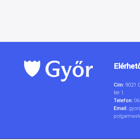
Elérhet
Cím:
9021 G
tér 1.
Telefon:
06
Email:
gyor
polgarmest