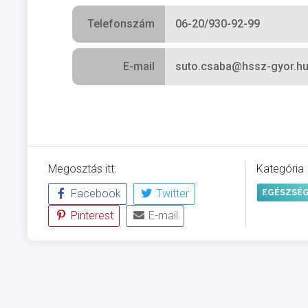
Telefonszám
06-20/930-92-99
E-mail
suto.csaba@hssz-gyor.h
Megosztás itt:
Kategória
Facebook
Twitter
EGÉSZSÉ
Pinterest
E-mail