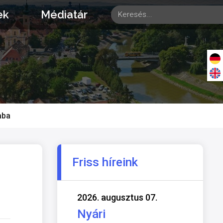
ek
Médiatár
aba
Friss híreink
2026. augusztus 07.
Nyári