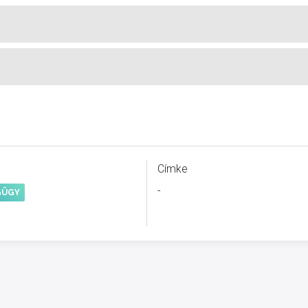
u
Címke
-
GÜGY