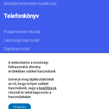
Akadálymentesítési nyilatkozat
Telefonkönyv
Polgármesteri Hivatal
Lakossági kapcsolat
Sajtókapcsolat
A weboldalon a minőségi
felhasználói élmény
érdekében sütiket használunk.
© 2026 Győr Megyei Jogú Város • Minden jog fenntartva!
Ismerje meg tájékoztatónkat
arról, hogy milyen sütiket
használunk, vagy a
beállítások
résznél ki lehet kapcsolni a
használatukat.
Elfogadás