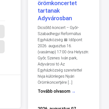
örömkoncertet
tartanak
Adyvárosban
Dicsőítő koncert – Győr-
Szabadhegyi Református
Egyházközség 📅 Időpont:
2026. augusztus 16.
(vasárnap) 17:00 óra Helyszín:
Győr, Szenes Iván park,
Adyvárosi tó Az
Egyházközség szeretettel
hívja különleges Nyári
Örömkoncertjére […]
Tovább olvasom
→
2026. augusztus 07.