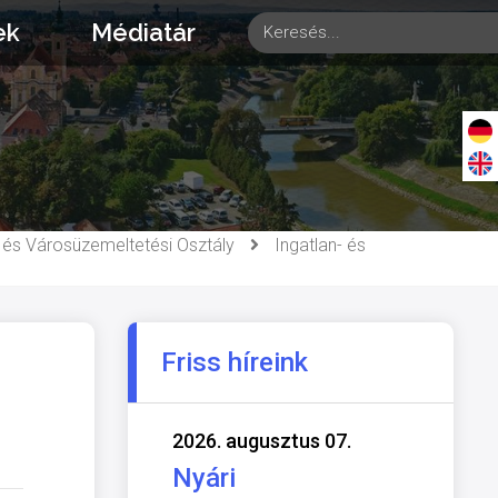
ek
Médiatár
i és Városüzemeltetési Osztály
Ingatlan- és
Friss híreink
2026. augusztus 07.
Nyári