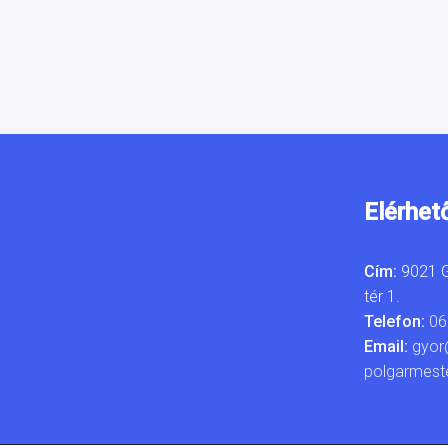
Elérhet
Cím:
9021 G
tér 1.
Telefon:
06
Email:
gyor
polgarmest