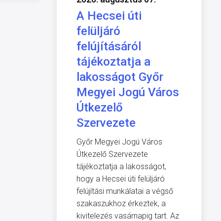
A Hecsei úti
felüljáró
felújításáról
tájékoztatja a
lakosságot Győr
Megyei Jogú Város
Útkezelő
Szervezete
Győr Megyei Jogú Város
Útkezelő Szervezete
tájékoztatja a lakosságot,
hogy a Hecsei úti felüljáró
felújítási munkálatai a végső
szakaszukhoz érkeztek, a
kivitelezés vasárnapig tart. Az