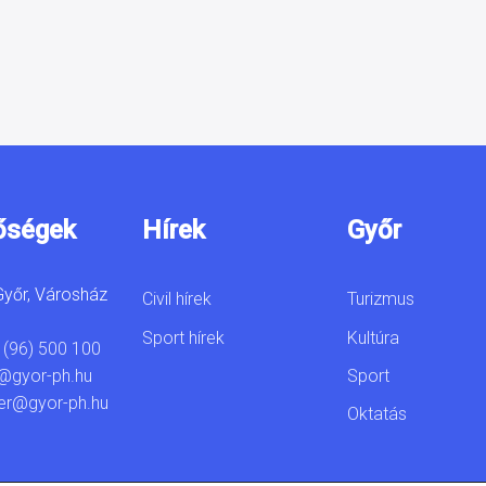
őségek
Hírek
Győr
yőr, Városház
Civil hírek
Turizmus
Sport hírek
Kultúra
 (96) 500 100
Sport
@gyor-ph.hu
er@gyor-ph.hu
Oktatás