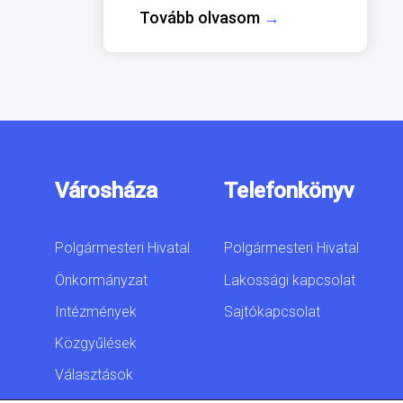
Tovább olvasom
→
Városháza
Telefonkönyv
Polgármesteri Hivatal
Polgármesteri Hivatal
Önkormányzat
Lakossági kapcsolat
Intézmények
Sajtókapcsolat
Közgyűlések
Választások