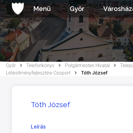
Ugrás
Menü
Győr
Városház
a
tartalomhoz
Győr
Telefonkönyv
Polgármesteri Hivatal
Telepü
Létesítményfejlesztési Csoport
Tóth József
Tóth József
Leírás