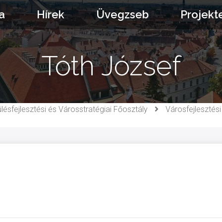
a
Hírek
Üvegzseb
Projekt
Tóth József
lésfejlesztési és Városstratégiai Főosztály
Városfejlesztés