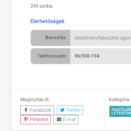
245 szoba
Elérhetőségek
Beosztás
létesítményfejlesztési ügyi
Telefonszám
96/500-194
Megosztás itt:
Kategória
Facebook
Twitter
INGATLAN
LÉTESÍTM
Pinterest
E-mail